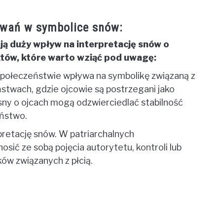
iwań w symbolice snów:
ą duży wpływ na interpretację snów o
któw, które warto wziąć pod uwagę:
 społeczeństwie wpływa na symbolikę związaną z
ństwach, gdzie ojcowie są postrzegani jako
 sny o ojcach mogą odzwierciedlać stabilność
eństwo.
pretację snów. W patriarchalnych
sić ze sobą pojęcia autorytetu, kontroli lub
ów związanych z płcią.