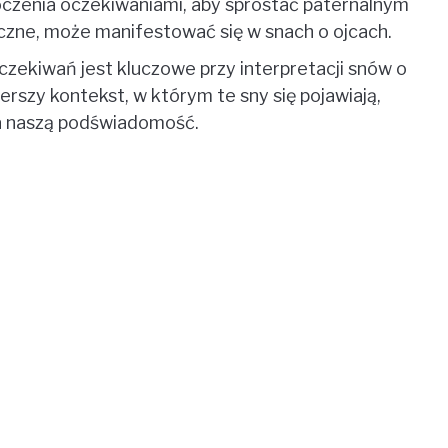
łoczenia oczekiwaniami, aby sprostać paternalnym
czne, może manifestować się w snach o ojcach.
czekiwań jest kluczowe przy interpretacji snów o
rszy kontekst, w którym te sny się pojawiają,
a naszą podświadomość.