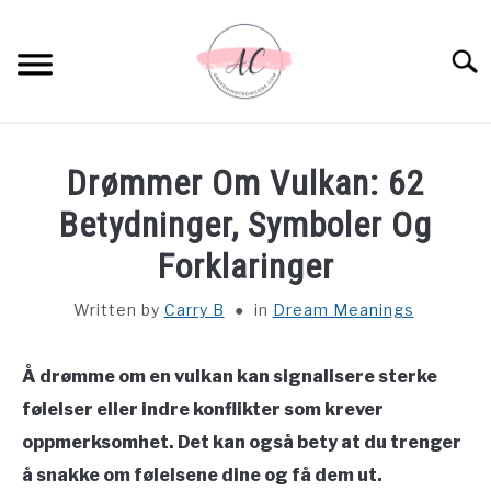
Skip
to
Sear
content
HOME
Drømmer Om Vulkan: 62
SPIRITUAL MEANINGS
Betydninger, Symboler Og
Forklaringer
DREAM MEANINGS
Written by
Carry B
in
Dream Meanings
BIBLICAL MEANINGS
Å drømme om en vulkan kan signalisere sterke
ASTROLOGY
følelser eller indre konflikter som krever
oppmerksomhet. Det kan også bety at du trenger
DECOR AND THANKSGIVING IDEAS
SU
å snakke om følelsene dine og få dem ut.
TO