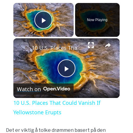
×
Now Playing
Play Video
×
10 U.S. Places That Could Vanish If Yellowstone Erupts
Play
Watch on
Video
10 U.S. Places That Could Vanish If
Yellowstone Erupts
Det er viktig å tolke drømmen basert på den