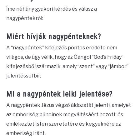
Íme néhány gyakori kérdés és válasz a
nagypéntekről:
Miért hívják nagypénteknek?
A “nagypéntek” kifejezés pontos eredete nem
világos, de úgy vélik, hogy az Óangol “God’s Friday”
kifejezésből származik, amely “szent” vagy “jámbor”
jelentéssel bír.
Mi a nagypéntek lelki jelentése?
A nagypéntek Jézus végső áldozatát jelenti, amelyet
az emberiség bűneinek megváltásáért hozott, és
emlékeztet Isten szeretetére és kegyelmére az
emberiség iránt.