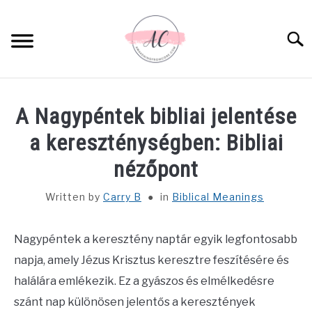
Skip
to
Sear
content
HOME
A Nagypéntek bibliai jelentése
SPIRITUAL MEANINGS
a kereszténységben: Bibliai
nézőpont
DREAM MEANINGS
Written by
Carry B
in
Biblical Meanings
BIBLICAL MEANINGS
Nagypéntek a keresztény naptár egyik legfontosabb
ASTROLOGY
napja, amely Jézus Krisztus keresztre feszítésére és
halálára emlékezik. Ez a gyászos és elmélkedésre
DECOR AND THANKSGIVING IDEAS
SU
szánt nap különösen jelentős a keresztények
TO