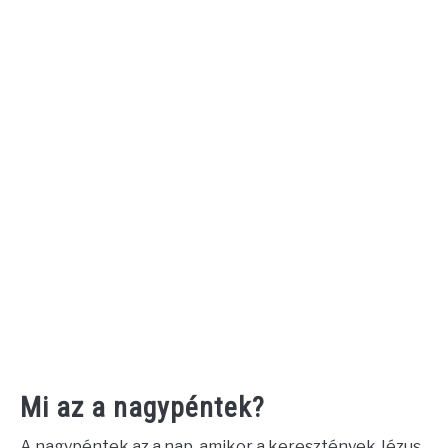
Mi az a nagypéntek?
A nagypéntek az a nap, amikor a keresztények Jézus