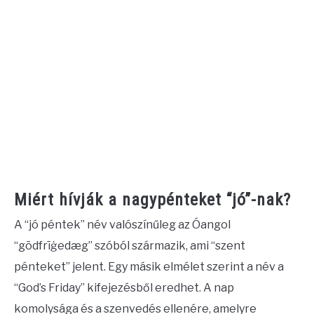
Miért hívják a nagypénteket “jó”-nak?
A “jó péntek” név valószínűleg az Óangol
“gōdfrīġedæg” szóból származik, ami “szent
pénteket” jelent. Egy másik elmélet szerint a név a
“God’s Friday” kifejezésből eredhet. A nap
komolysága és a szenvedés ellenére, amelyre