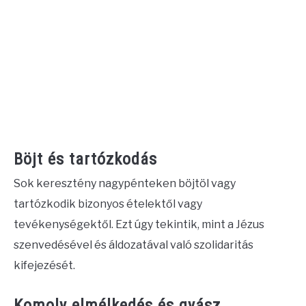
Böjt és tartózkodás
Sok keresztény nagypénteken böjtöl vagy
tartózkodik bizonyos ételektől vagy
tevékenységektől. Ezt úgy tekintik, mint a Jézus
szenvedésével és áldozatával való szolidaritás
kifejezését.
Komoly elmélkedés és gyász