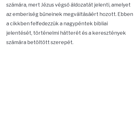
számára, mert Jézus végső áldozatát jelenti, amelyet
CONTACT US
az emberiség bűneinek megváltásáért hozott. Ebben
a cikkben felfedezzük a nagypéntek bibliai
ABOUT US
jelentését, történelmi hátterét és a keresztények
számára betöltött szerepét.