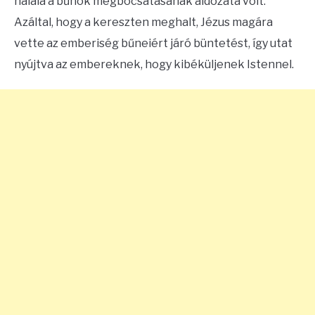
halála a bűnök megbocsátásának áldozata volt.
Azáltal, hogy a kereszten meghalt, Jézus magára
vette az emberiség bűneiért járó büntetést, így utat
nyújtva az embereknek, hogy kibéküljenek Istennel.