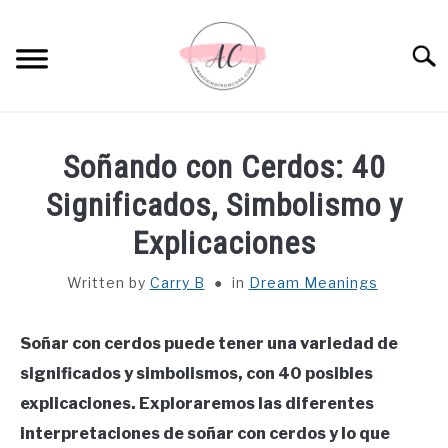
Skip
to
Sear
content
HOME
Soñando con Cerdos: 40
SPIRITUAL MEANINGS
Significados, Simbolismo y
Explicaciones
DREAM MEANINGS
Written by
Carry B
in
Dream Meanings
BIBLICAL MEANINGS
Soñar con cerdos puede tener una variedad de
ASTROLOGY
significados y simbolismos, con 40 posibles
explicaciones. Exploraremos las diferentes
DECOR AND THANKSGIVING IDEAS
SU
interpretaciones de soñar con cerdos y lo que
TO