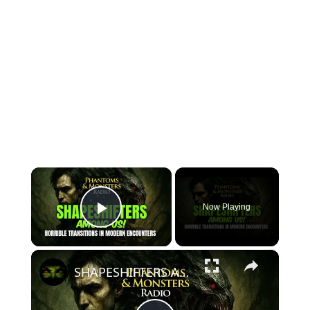
×
Now Playing
Play Video
×
SHAPESHIFTERS AMONG US! Horrible Transitions in Modern Encounters