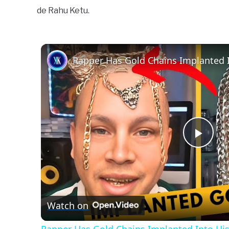
de Rahu Ketu.
Rapper Has Gold Chains Implanted 
Play
Vide
Watch on