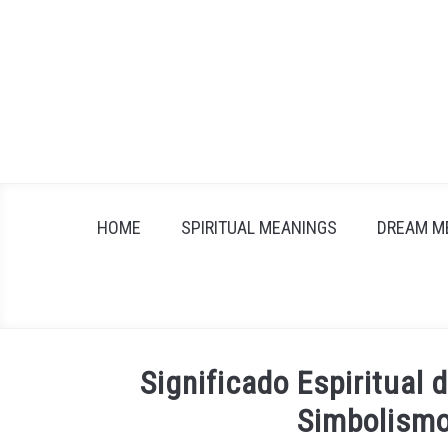
Skip
to
content
HOME
SPIRITUAL MEANINGS
DREAM M
Significado Espiritual 
Simbolismo