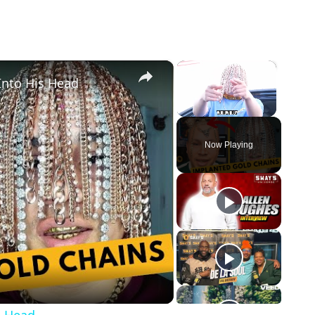
×
×
Into His Head
Unmute
Now Playing
o