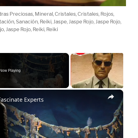
ras Preciosas, Mineral, Cristales, Cristales, Rojos,
ación, Sanación, Reiki, Jaspe, Jaspe Rojo, Jaspe Rojo,
o, Jaspe Rojo, Reiki, Reiki
Now Playing
×
 Fascinate Experts