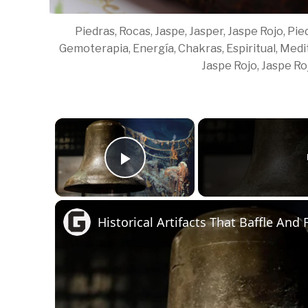
Piedras, Rocas, Jaspe, Jasper, Jaspe Rojo, Pied
Gemoterapia, Energía, Chakras, Espiritual, Medit
Jaspe Rojo, Jaspe Roj
×
Play Video
Historical Artifacts That Baffle And