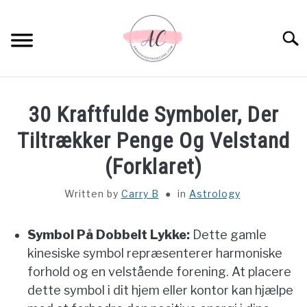
Skip
to
Sear
content
HOME
30 Kraftfulde Symboler, Der
SPIRITUAL MEANINGS
Tiltrækker Penge Og Velstand
(Forklaret)
DREAM MEANINGS
Written by
Carry B
in
Astrology
BIBLICAL MEANINGS
Symbol På Dobbelt Lykke:
Dette gamle
ASTROLOGY
kinesiske symbol repræsenterer harmoniske
forhold og en velstående forening. At placere
DECOR AND THANKSGIVING IDEAS
dette symbol i dit hjem eller kontor kan hjælpe
SU
TO