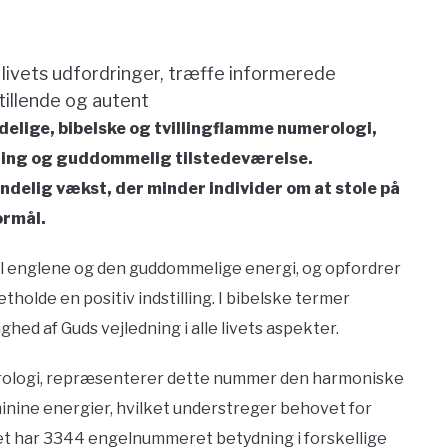
livets udfordringer, træffe informerede
tillende og autent
lige, bibelske og tvillingflamme numerologi,
ning og guddommelig tilstedeværelse.
ndelig vækst, der minder individer om at stole på
ormål.
il englene og den guddommelige energi, og opfordrer
etholde en positiv indstilling. I bibelske termer
ed af Guds vejledning i alle livets aspekter.
erologi, repræsenterer dette nummer den harmoniske
nine energier, hvilket understreger behovet for
et har 3344 engelnummeret betydning i forskellige