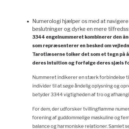
Numerologi hjælper os med at navigere 
beslutninger og dyrke en mere tilfredss
3344 engelnummeret kombinerer den ånde
som repræsenterer en besked om vejled
Tarotlæserne tolker det som et tegn på å
deres intuition og forfølge deres sjæls f
Nummeret indikerer en stærk forbindelse t
individer til at søge åndelig oplysning og opr
betyder 3344 vigtigheden af tro og afhængigh
For dem, der udforsker tvillingflamme num
forening af guddommelige maskuline og femi
balance og harmoniske relationer. Samlet s