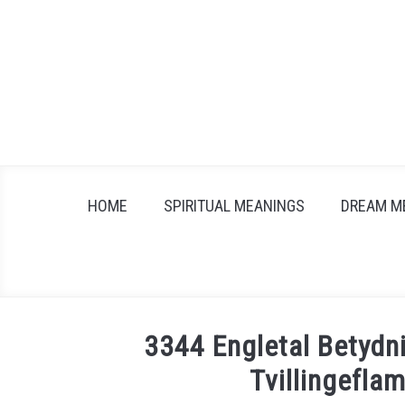
Skip
to
content
HOME
SPIRITUAL MEANINGS
DREAM M
3344 Engletal Betydni
Tvillingefl