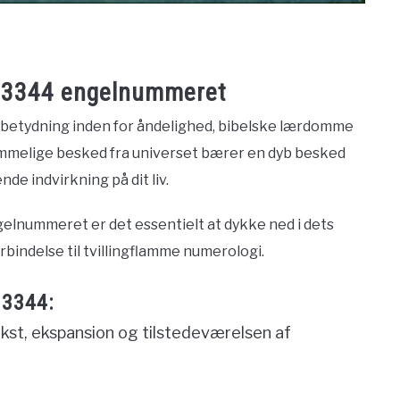
i 3344 engelnummeret
betydning inden for åndelighed, bibelske lærdomme
mmelige besked fra universet bærer en dyb besked
de indvirkning på dit liv.
gelnummeret er det essentielt at dykke ned i dets
bindelse til tvillingflamme numerologi.
3344:
st, ekspansion og tilstedeværelsen af