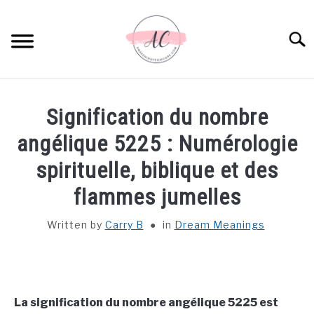
Skip
to
Sear
content
HOME
Signification du nombre
SPIRITUAL MEANINGS
angélique 5225 : Numérologie
spirituelle, biblique et des
DREAM MEANINGS
flammes jumelles
BIBLICAL MEANINGS
Written by
Carry B
in
Dream Meanings
ASTROLOGY
DECOR AND THANKSGIVING IDEAS
SU
La signification du nombre angélique 5225 est
TO