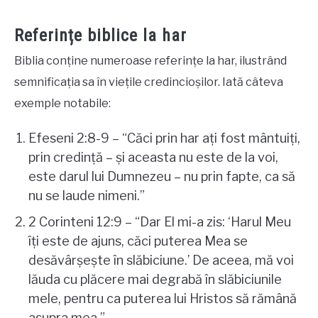
Referințe biblice la har
Biblia conține numeroase referințe la har, ilustrând
semnificația sa în viețile credincioșilor. Iată câteva
exemple notabile:
Efeseni 2:8-9 – “Căci prin har ați fost mântuiți,
prin credință – și aceasta nu este de la voi,
este darul lui Dumnezeu – nu prin fapte, ca să
nu se laude nimeni.”
2 Corinteni 12:9 – “Dar El mi-a zis: ‘Harul Meu
îți este de ajuns, căci puterea Mea se
desăvârșește în slăbiciune.’ De aceea, mă voi
lăuda cu plăcere mai degrabă în slăbiciunile
mele, pentru ca puterea lui Hristos să rămână
asupra mea.”