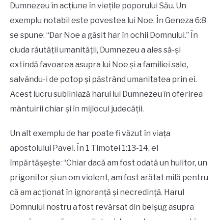
Dumnezeu în acțiune în viețile poporului Său. Un
exemplu notabil este povestea lui Noe. În Geneza 6:8
se spune: “Dar Noe a găsit har în ochii Domnului.” În
ciuda răutății umanității, Dumnezeu a ales să-și
extindă favoarea asupra lui Noe și a familiei sale,
salvându-i de potop și păstrând umanitatea prin ei.
Acest lucru subliniază harul lui Dumnezeu în oferirea
mântuirii chiar și în mijlocul judecății.
Un alt exemplu de har poate fi văzut în viața
apostolului Pavel. În 1 Timotei 1:13-14, el
împărtășește: “Chiar dacă am fost odată un hulitor, un
prigonitor și un om violent, am fost arătat milă pentru
că am acționat în ignoranță și necredință. Harul
Domnului nostru a fost revărsat din belșug asupra