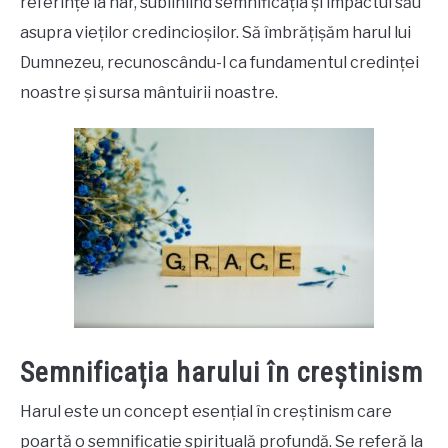
referințe la har, subliniind semnificația și impactul său
asupra vieților credincioșilor. Să îmbrățișăm harul lui
Dumnezeu, recunoscându-l ca fundamentul credinței
noastre și sursa mântuirii noastre.
Semnificația harului în creștinism
Harul este un concept esențial în creștinism care
poartă o semnificație spirituală profundă. Se referă la