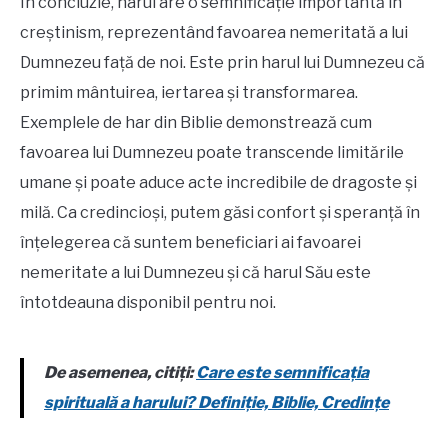
În concluzie, harul are o semnificație importantă în
creștinism, reprezentând favoarea nemeritată a lui
Dumnezeu față de noi. Este prin harul lui Dumnezeu că
primim mântuirea, iertarea și transformarea.
Exemplele de har din Biblie demonstrează cum
favoarea lui Dumnezeu poate transcende limitările
umane și poate aduce acte incredibile de dragoste și
milă. Ca credincioși, putem găsi confort și speranță în
înțelegerea că suntem beneficiari ai favoarei
nemeritate a lui Dumnezeu și că harul Său este
întotdeauna disponibil pentru noi.
De asemenea, citiți:
Care este semnificația
spirituală a harului? Definiție, Biblie, Credințe