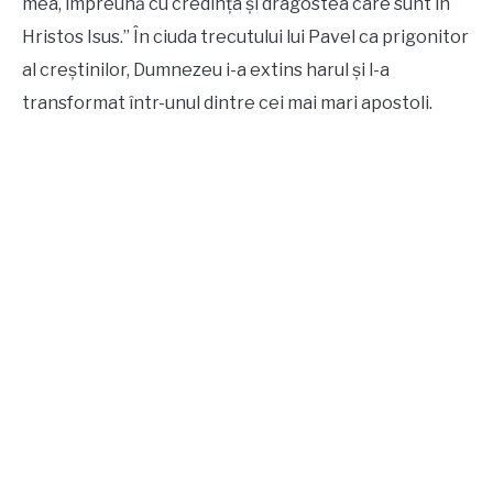
mea, împreună cu credința și dragostea care sunt în
Hristos Isus.” În ciuda trecutului lui Pavel ca prigonitor
al creștinilor, Dumnezeu i-a extins harul și l-a
transformat într-unul dintre cei mai mari apostoli.