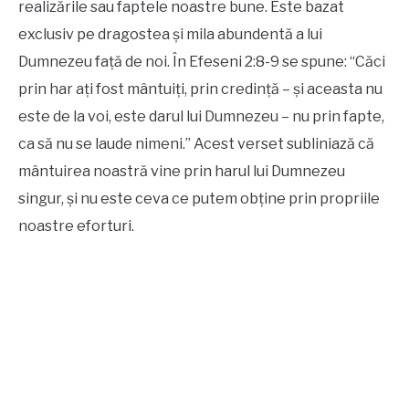
realizările sau faptele noastre bune. Este bazat
exclusiv pe dragostea și mila abundentă a lui
Dumnezeu față de noi. În Efeseni 2:8-9 se spune: “Căci
prin har ați fost mântuiți, prin credință – și aceasta nu
este de la voi, este darul lui Dumnezeu – nu prin fapte,
ca să nu se laude nimeni.” Acest verset subliniază că
mântuirea noastră vine prin harul lui Dumnezeu
singur, și nu este ceva ce putem obține prin propriile
noastre eforturi.