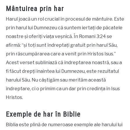
Mântuirea prin har
Harul joacă un rol crucial în procesul de mântuire. Este
prin harul lui Dumnezeu că suntem iertați de păcatele
noastre și oferiți viața veșnică. În Romani 3:24 se
afirmă: “și toți sunt îndreptați gratuit prin harul Său,
prin răscumpărarea care a venit prin Hristos Isus.”
Acest verset subliniază că îndreptarea noastră, sau a
fi făcut drepți înaintea lui Dumnezeu, este rezultatul
harului Său. Nu câștigăm sau merităm această
îndreptare, ci o primim ca un dar prin credința în Isus
Hristos.
Exemple de har în Biblie
Biblia este plină de numeroase exemple ale harului lui