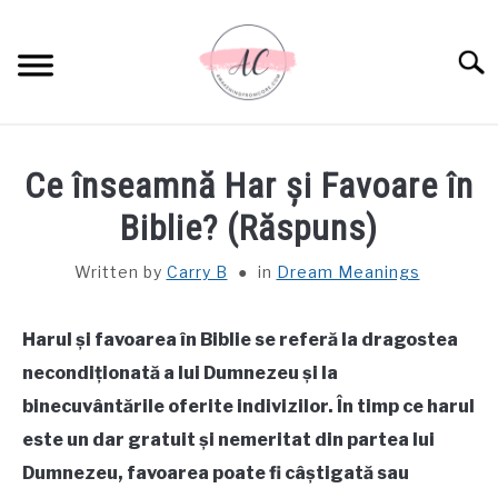
Skip
to
Sear
content
HOME
Ce înseamnă Har și Favoare în
SPIRITUAL MEANINGS
Biblie? (Răspuns)
Written by
Carry B
in
Dream Meanings
DREAM MEANINGS
BIBLICAL MEANINGS
Harul și favoarea în Biblie se referă la dragostea
necondiționată a lui Dumnezeu și la
ASTROLOGY
binecuvântările oferite indivizilor. În timp ce harul
este un dar gratuit și nemeritat din partea lui
DECOR AND THANKSGIVING IDEAS
Dumnezeu, favoarea poate fi câștigată sau
SU
TO