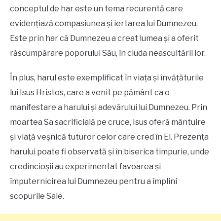
conceptul de har este un tema recurentă care
evidențiază compasiunea și iertarea lui Dumnezeu.
Este prin har că Dumnezeu a creat lumea și a oferit
răscumpărare poporului Său, în ciuda neascultării lor.
În plus, harul este exemplificat în viața și învățăturile
lui Isus Hristos, care a venit pe pământ ca o
manifestare a harului și adevărului lui Dumnezeu. Prin
moartea Sa sacrificială pe cruce, Isus oferă mântuire
și viață veșnică tuturor celor care cred în El. Prezența
harului poate fi observată și în biserica timpurie, unde
credincioșii au experimentat favoarea și
împuternicirea lui Dumnezeu pentru a împlini
scopurile Sale.