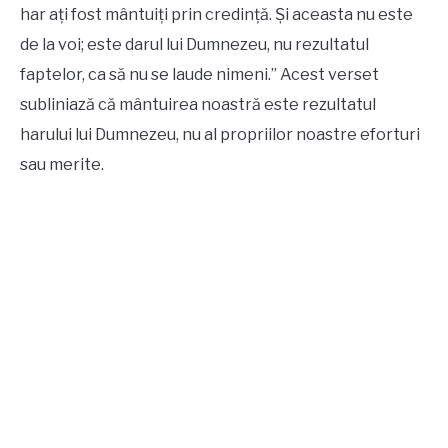
har ați fost mântuiți prin credință. Și aceasta nu este
de la voi; este darul lui Dumnezeu, nu rezultatul
faptelor, ca să nu se laude nimeni.” Acest verset
subliniază că mântuirea noastră este rezultatul
harului lui Dumnezeu, nu al propriilor noastre eforturi
sau merite.