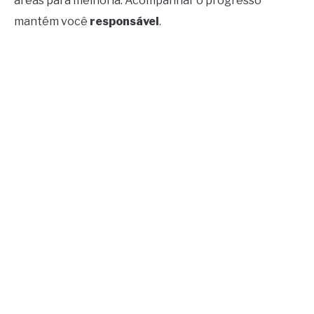
áreas para melhoria. Acompanhar o progresso
mantém você
responsável
.