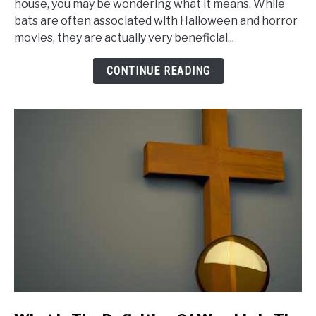
Outside
house, you may be wondering what it means. While
bats are often associated with Halloween and horror
of
movies, they are actually very beneficial...
House
Meaning:
CONTINUE READING
Do
You
Need
to
Be
Concerned?
link