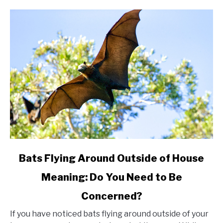
link
Bats Flying Around Outside of House
to
Meaning: Do You Need to Be
Bats
Concerned?
Flying
Around
If you have noticed bats flying around outside of your