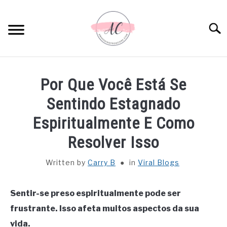
Skip
to
Sear
content
HOME
Por Que Você Está Se
SPIRITUAL MEANINGS
Sentindo Estagnado
Espiritualmente E Como
DREAM MEANINGS
Resolver Isso
BIBLICAL MEANINGS
Written by
Carry B
in
Viral Blogs
ASTROLOGY
Sentir-se preso espiritualmente pode ser
frustrante. Isso afeta muitos aspectos da sua
DECOR AND THANKSGIVING IDEAS
SU
vida.
TO