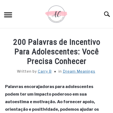
Skip
to
Sear
content
HOME
200 Palavras de Incentivo
SPIRITUAL MEANINGS
Para Adolescentes: Você
Precisa Conhecer
DREAM MEANINGS
Written by
Carry B
in
Dream Meanings
BIBLICAL MEANINGS
Palavras encorajadoras para adolescentes
ASTROLOGY
podem ter um impacto poderoso em sua
autoestima e motivação. Ao fornecer apoio,
DECOR AND THANKSGIVING IDEAS
SU
orientação e positividade, podemos ajudar os
TO