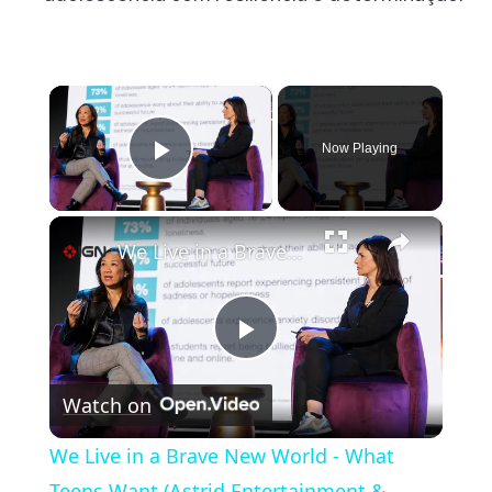
×
Now Playing
Play Video
×
We Live in a Brave New World - What Teens Want (Astrid Entertainment & Roblox) | DICE 2025 Summit
Play
Watch on
Video
We Live in a Brave New World - What
Teens Want (Astrid Entertainment &