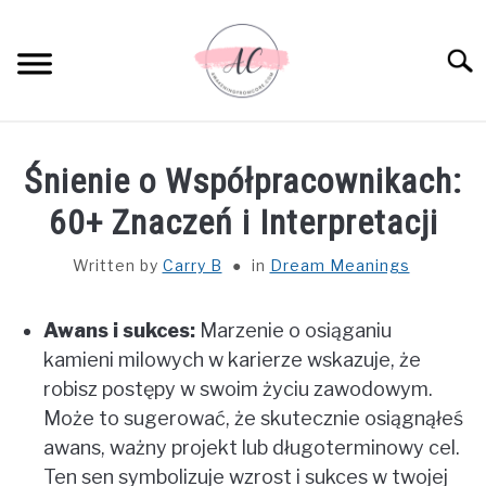
Skip
to
Sear
content
HOME
Śnienie o Współpracownikach:
SPIRITUAL MEANINGS
60+ Znaczeń i Interpretacji
Written by
Carry B
in
Dream Meanings
DREAM MEANINGS
Awans i sukces:
Marzenie o osiąganiu
BIBLICAL MEANINGS
kamieni milowych w karierze wskazuje, że
robisz postępy w swoim życiu zawodowym.
ASTROLOGY
Może to sugerować, że skutecznie osiągnąłeś
awans, ważny projekt lub długoterminowy cel.
DECOR AND THANKSGIVING IDEAS
SU
Ten sen symbolizuje wzrost i sukces w twojej
TO