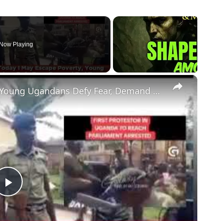
Now Playing
×
If I Die Today I May Escape Poverty, Young Ugandans Defy Fear, Demand End To Corrupt Govt
Play