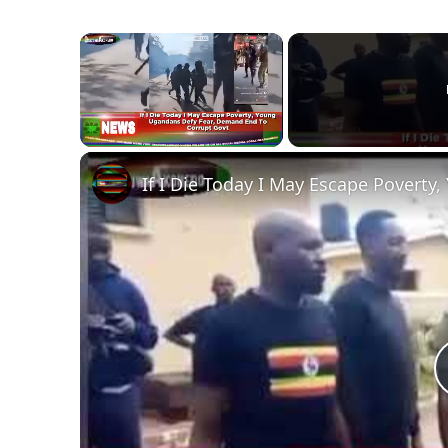
×
Unmute