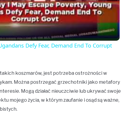
Video
g Ugandans Defy Fear, Demand End To Corrupt
z takich koszmarów, jest potrzeba ostrożności w
spotykam. Można postrzegać grzechotniki jako metafory
interesie. Mogą działać nieuczciwie lub ukrywać swoje
tu mojego życia, w którym zaufanie i osąd są ważne,
bistych.