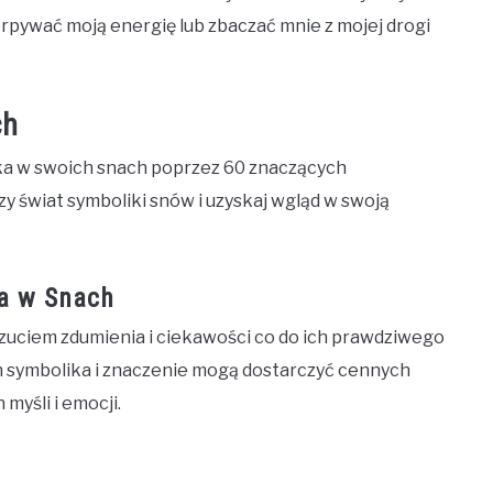
zerpywać moją energię lub zbaczać mnie z mojej drogi
ch
ka w swoich snach poprzez 60 znaczących
czy świat symboliki snów i uzyskaj wgląd w swoją
ka w Snach
czuciem zdumienia i ciekawości co do ich prawdziwego
ich symbolika i znaczenie mogą dostarczyć cennych
yśli i emocji.