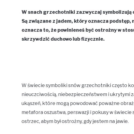
W snach grzechotniki zazwyczaj symbolizują 
Są związane z jadem, który oznacza podstęp, m
oznacza to, że powinieneś być ostrożny w stosu
skrzywdzić duchowo lub fizycznie.
W świecie symboliki snów grzechotniki często k
nieuczciwością, niebezpieczeństwem i ukrytymi z
ukąszeń, które mogą powodować poważne obrażeni
metafora oszustwa, perswazji i pokusy w świecie
ostrzec, abym był ostrożny, gdy jestem na jawie.