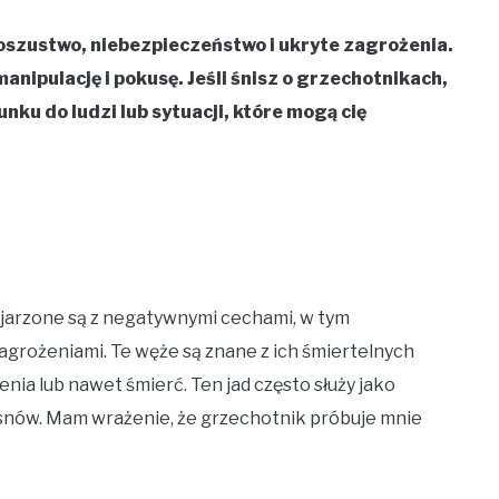
oszustwo, niebezpieczeństwo i ukryte zagrożenia.
anipulację i pokusę. Jeśli śnisz o grzechotnikach,
nku do ludzi lub sytuacji, które mogą cię
ojarzone są z negatywnymi cechami, w tym
agrożeniami. Te węże są znane z ich śmiertelnych
a lub nawet śmierć. Ten jad często służy jako
 snów. Mam wrażenie, że grzechotnik próbuje mnie