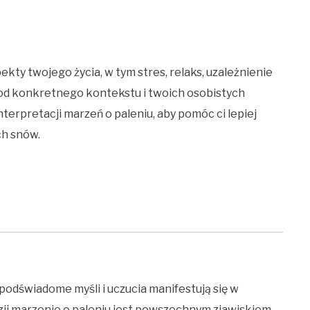
ty twojego życia, w tym stres, relaks, uzależnienie
 od konkretnego kontekstu i twoich osobistych
erpretacji marzeń o paleniu, aby pomóc ci lepiej
ch snów.
podświadome myśli i uczucia manifestują się w
ji marzenie o paleniu jest powszechnym zjawiskiem.