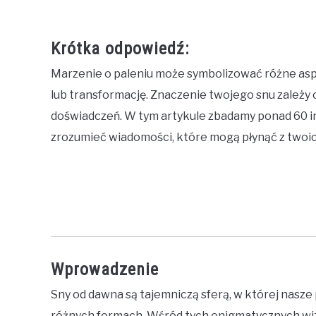
Krótka odpowiedź:
Marzenie o paleniu może symbolizować różne aspek
lub transformację. Znaczenie twojego snu zależy
doświadczeń. W tym artykule zbadamy ponad 60 int
zrozumieć wiadomości, które mogą płynąć z twoi
Wprowadzenie
Sny od dawna są tajemniczą sferą, w której nasze 
różnych formach. Wśród tych enigmatycznych wiz