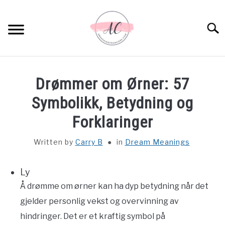
Skip
to
Sear
content
HOME
Drømmer om Ørner: 57
SPIRITUAL MEANINGS
Symbolikk, Betydning og
Forklaringer
DREAM MEANINGS
Written by
Carry B
in
Dream Meanings
BIBLICAL MEANINGS
Ly
ASTROLOGY
Å drømme om ørner kan ha dyp betydning når det
gjelder personlig vekst og overvinning av
DECOR AND THANKSGIVING IDEAS
SU
hindringer. Det er et kraftig symbol på
TO