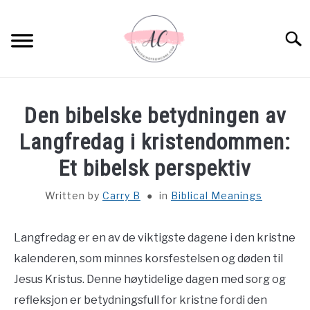
Skip
to
Sear
content
HOME
Den bibelske betydningen av
SPIRITUAL MEANINGS
Langfredag i kristendommen:
Et bibelsk perspektiv
DREAM MEANINGS
Written by
Carry B
in
Biblical Meanings
BIBLICAL MEANINGS
Langfredag er en av de viktigste dagene i den kristne
ASTROLOGY
kalenderen, som minnes korsfestelsen og døden til
Jesus Kristus. Denne høytidelige dagen med sorg og
DECOR AND THANKSGIVING IDEAS
SU
refleksjon er betydningsfull for kristne fordi den
TO