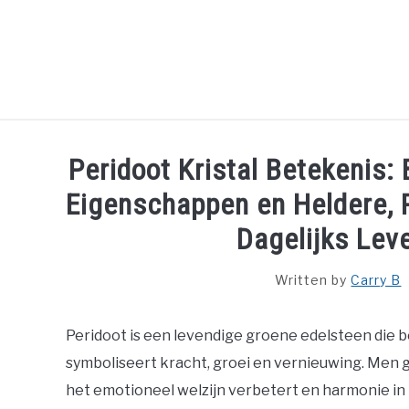
Skip
to
content
HOME
SPIRITUAL MEANINGS
DREAM M
Peridoot Kristal Betekenis:
Eigenschappen en Heldere, 
Dagelijks Lev
Written by
Carry B
Peridoot is een levendige groene edelsteen die
symboliseert kracht, groei en vernieuwing. Men 
het emotioneel welzijn verbetert en harmonie in 