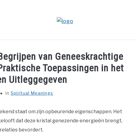
EANINGS
BIBLICAL MEANINGS
ASTROLOGY
DEC
 Begrijpen van Geneeskrachtige
ABOUT US
Praktische Toepassingen in het
en Uitleggegeven
in
Spiritual Meanings
 bekend staat om zijn opbeurende eigenschappen. Het
gelooft dat deze kristal genezende energieën brengt,
relaties bevordert.