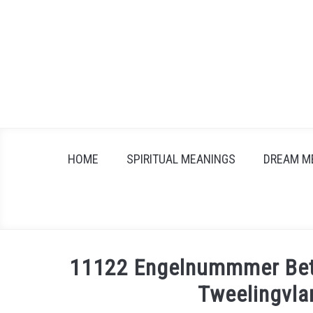
Skip
to
content
HOME
SPIRITUAL MEANINGS
DREAM M
11122 Engelnummmer Betek
Tweelingvl