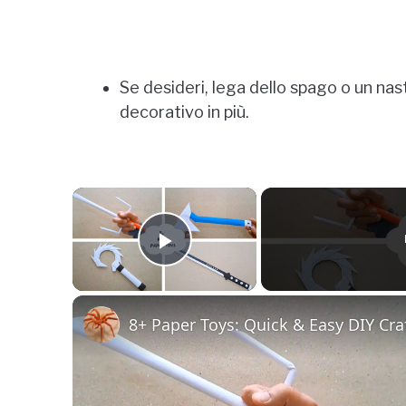
Se desideri, lega dello spago o un nas
decorativo in più.
×
Play Video
8+ Paper Toys: Quick & Easy DIY Craf