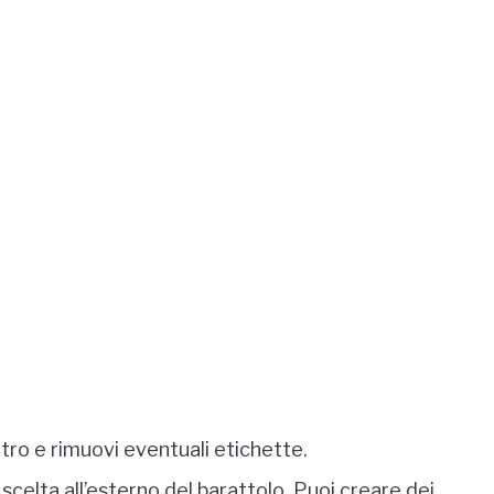
etro e rimuovi eventuali etichette.
scelta all’esterno del barattolo. Puoi creare dei