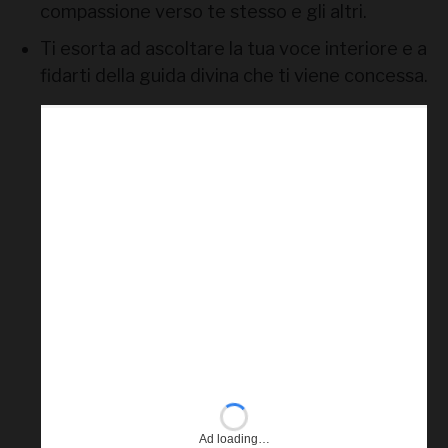
compassione verso te stesso e gli altri.
Ti esorta ad ascoltare la tua voce interiore e a
fidarti della guida divina che ti viene concessa.
Ad loading…