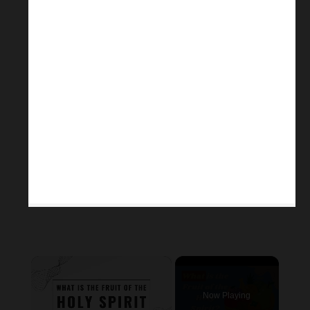
×
Now Playing