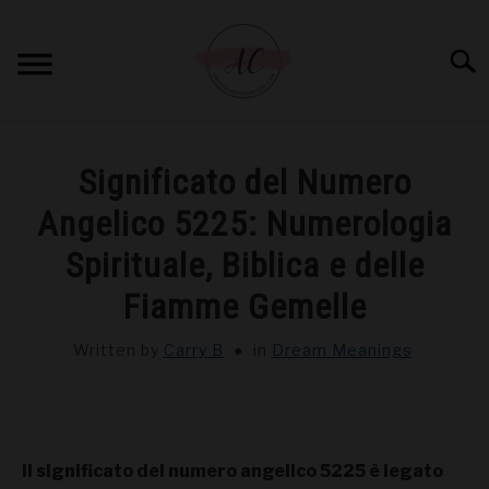
Skip
to
Sear
content
HOME
Significato del Numero
SPIRITUAL MEANINGS
Angelico 5225: Numerologia
Spirituale, Biblica e delle
DREAM MEANINGS
Fiamme Gemelle
BIBLICAL MEANINGS
Written by
Carry B
in
Dream Meanings
ASTROLOGY
DECOR AND THANKSGIVING IDEAS
SU
Il significato del numero angelico 5225 è legato
TO