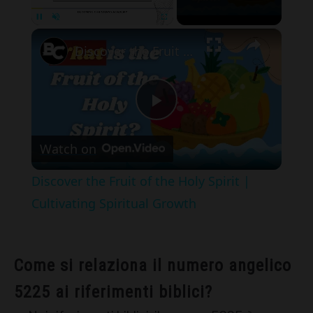
×
Pause
Unmute
Fullscreen
Discover the Fruit of the Holy Spirit | Cultivating Spiritual Growth
Play
Watch on
Video
Discover the Fruit of the Holy Spirit |
Cultivating Spiritual Growth
Come si relaziona il numero angelico
5225 ai riferimenti biblici?