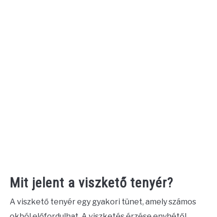
Mit jelent a viszkető tenyér?
A viszkető tenyér egy gyakori tünet, amely számos
okból előfordulhat. A viszketés érzése enyhétől