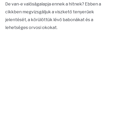
De van-e valóságalapja ennek a hitnek? Ebben a
CONTACT US
cikkben megvizsgáljuk a viszkető tenyerűek
jelentését, a körülöttük lévő babonákat és a
ABOUT US
lehetséges orvosi okokat.