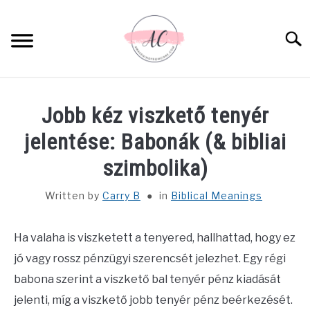
Skip
to
Sear
content
HOME
Jobb kéz viszkető tenyér
SPIRITUAL MEANINGS
jelentése: Babonák (& bibliai
szimbolika)
DREAM MEANINGS
Written by
Carry B
in
Biblical Meanings
BIBLICAL MEANINGS
Ha valaha is viszketett a tenyered, hallhattad, hogy ez
ASTROLOGY
jó vagy rossz pénzügyi szerencsét jelezhet. Egy régi
babona szerint a viszkető bal tenyér pénz kiadását
DECOR AND THANKSGIVING IDEAS
SU
jelenti, míg a viszkető jobb tenyér pénz beérkezését.
TO