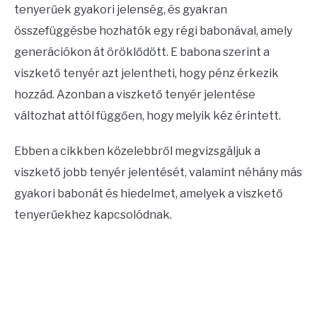
tenyerűek gyakori jelenség, és gyakran
összefüggésbe hozhatók egy régi babonával, amely
generációkon át öröklődött. E babona szerint a
viszkető tenyér azt jelentheti, hogy pénz érkezik
hozzád. Azonban a viszkető tenyér jelentése
változhat attól függően, hogy melyik kéz érintett.
Ebben a cikkben közelebbről megvizsgáljuk a
viszkető jobb tenyér jelentését, valamint néhány más
gyakori babonát és hiedelmet, amelyek a viszkető
tenyerűekhez kapcsolódnak.