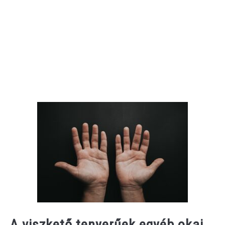
A viszkető tenyerűek egyéb okai