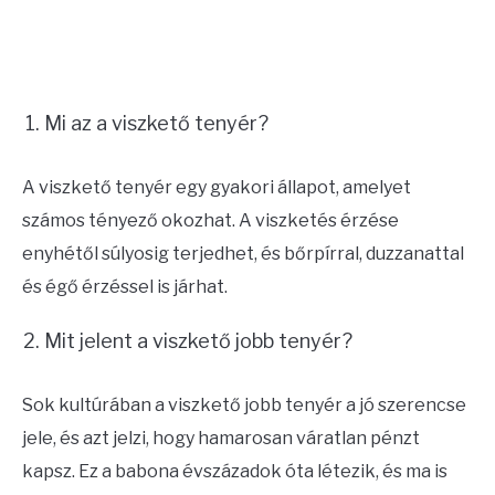
Mi az a viszkető tenyér?
A viszkető tenyér egy gyakori állapot, amelyet
számos tényező okozhat. A viszketés érzése
enyhétől súlyosig terjedhet, és bőrpírral, duzzanattal
és égő érzéssel is járhat.
Mit jelent a viszkető jobb tenyér?
Sok kultúrában a viszkető jobb tenyér a jó szerencse
jele, és azt jelzi, hogy hamarosan váratlan pénzt
kapsz. Ez a babona évszázadok óta létezik, és ma is