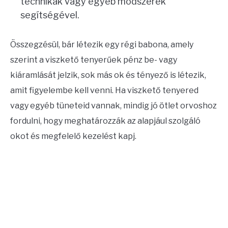
technikák vagy egyéb módszerek
segítségével.
Összegzésül, bár létezik egy régi babona, amely
szerint a viszkető tenyerűek pénz be- vagy
kiáramlását jelzik, sok más ok és tényező is létezik,
amit figyelembe kell venni. Ha viszkető tenyered
vagy egyéb tüneteid vannak, mindig jó ötlet orvoshoz
fordulni, hogy meghatározzák az alapjául szolgáló
okot és megfelelő kezelést kapj.