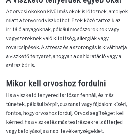
Az orvosi okokon kívül más okok is léteznek, amelyek
miatt a tenyered viszkethet. Ezek közé tartozik az
irritáló anyagoknak, például mosószereknek vagy
vegyszereknek való kitettség, allergiák vagy
rovarcsípések. A stressz és a szorongás is kiválthatja
a viszkető tenyeret, ahogyan a dehidratáció vagy a
száraz bőr is.
Mikor kell orvoshoz fordulni
Ha a viszkető tenyered tartósan fennáll, és más
tünetek, például bőrpír, duzzanat vagy fájdalom kíséri,
fontos, hogy orvoshoz fordulj. Orvosi segítséget kell
kérned, ha a viszketés más testrészekre is átterjed,
vagy befolyásolja a napi tevékenységeidet.