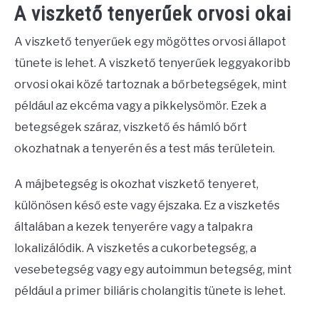
A viszkető tenyerűek orvosi okai
A viszkető tenyerűek egy mögöttes orvosi állapot
tünete is lehet. A viszkető tenyerűek leggyakoribb
orvosi okai közé tartoznak a bőrbetegségek, mint
például az ekcéma vagy a pikkelysömör. Ezek a
betegségek száraz, viszkető és hámló bőrt
okozhatnak a tenyerén és a test más területein.
A májbetegség is okozhat viszkető tenyeret,
különösen késő este vagy éjszaka. Ez a viszketés
általában a kezek tenyerére vagy a talpakra
lokalizálódik. A viszketés a cukorbetegség, a
vesebetegség vagy egy autoimmun betegség, mint
például a primer biliáris cholangitis tünete is lehet.