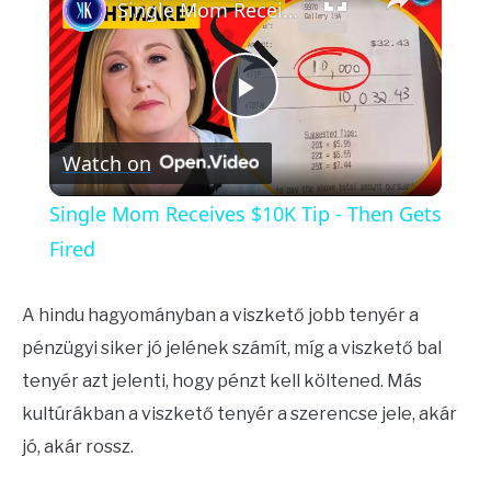
Single Mom Receives $10K Tip - Then Gets Fired
Play
Watch on
Video
Single Mom Receives $10K Tip - Then Gets
Fired
A hindu hagyományban a viszkető jobb tenyér a
pénzügyi siker jó jelének számít, míg a viszkető bal
tenyér azt jelenti, hogy pénzt kell költened. Más
kultúrákban a viszkető tenyér a szerencse jele, akár
jó, akár rossz.