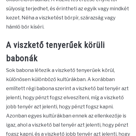
súlyosig terjedhet, és érintheti az egyik vagy mindkét
kezet. Néha a viszketést bőrpír, szárazság vagy
hámló bőr kíséri.
A viszkető tenyerűek körüli
babonák
Sok babona létezik a viszkető tenyerűek körül,
különösen különböző kultúrákban. A korábban
említett régi babona szerint a viszkető bal tenyér azt
jelenti, hogy pénzt fogsz elveszíteni, míg a viszkető
jobb tenyér azt jelenti, hogy pénzt fogsz kapni.
Azonban egyes kultúrákban ennek az ellenkezője is
igaz, ahol a viszkető bal tenyér azt jelenti, hogy pénzt
fogsz kapni, és a viszkető jobb tenyér azt jelenti, hogy