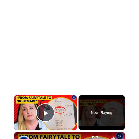
×
Now Playing
Play Video
×