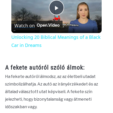
Play
Watch on
Video
Unlocking 20 Biblical Meanings of a Black
Car in Dreams
A fekete autóról szóló álmok:
Ha fekete autóról álmodsz, az az életbeli utadat
szimbolizálhatja. Az autó az irányérzékedet és az
általad választott utat képviseli. A fekete szín
jelezheti, hogy bizonytalanság vagy átmeneti
időszakban vagy.