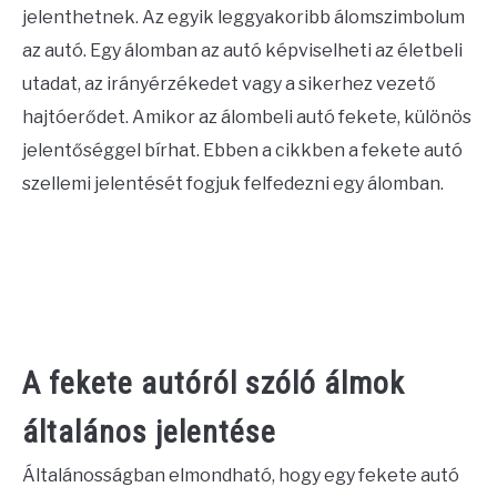
jelenthetnek. Az egyik leggyakoribb álomszimbolum
CONTACT US
az autó. Egy álomban az autó képviselheti az életbeli
utadat, az irányérzékedet vagy a sikerhez vezető
ABOUT US
hajtóerődet. Amikor az álombeli autó fekete, különös
jelentőséggel bírhat. Ebben a cikkben a fekete autó
szellemi jelentését fogjuk felfedezni egy álomban.
A fekete autóról szóló álmok
általános jelentése
Általánosságban elmondható, hogy egy fekete autó