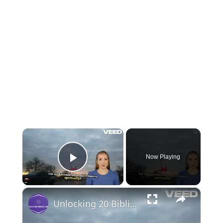
×
Now Playing
Play Video
×
Unlocking 20 Biblical Meanings of a Black Car in Dreams