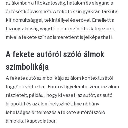
az álomban a titokzatosság, hatalom és elegancia
érzését képviselheti. A fekete szín gyakran társul a
kifinomultsággal, tekintéllyel és erővel. Emellett a
bizonytalanság vagy félelem érzését is kifejezheti,
mivel a fekete szín az ismeretlent is jelképezheti.
A fekete autóról szóló álmok
szimbolikája
A fekete autó szimbolikája az álom kontextusától
függően változhat. Fontos figyelembe venni az álom
részleteit, például, hogy ki vezeti az autót, az autó
állapotát és az álom helyszínét. Íme néhány
lehetséges értelmezés a fekete autóról szóló
álmokkal kapcsolatban: