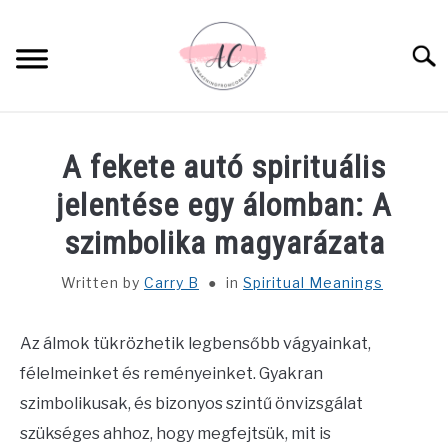
Skip
to
Sear
content
HOME
A fekete autó spirituális
SPIRITUAL MEANINGS
jelentése egy álomban: A
szimbolika magyarázata
DREAM MEANINGS
Written by
Carry B
in
Spiritual Meanings
BIBLICAL MEANINGS
Az álmok tükrözhetik legbensőbb vágyainkat,
ASTROLOGY
félelmeinket és reményeinket. Gyakran
szimbolikusak, és bizonyos szintű önvizsgálat
DECOR AND THANKSGIVING IDEAS
SU
szükséges ahhoz, hogy megfejtsük, mit is
TO