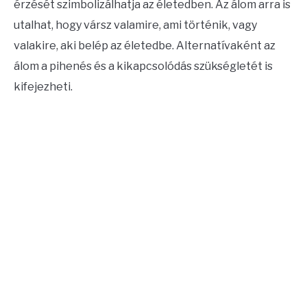
érzését szimbolizálhatja az életedben. Az álom arra is
utalhat, hogy vársz valamire, ami történik, vagy
valakire, aki belép az életedbe. Alternatívaként az
álom a pihenés és a kikapcsolódás szükségletét is
kifejezheti.