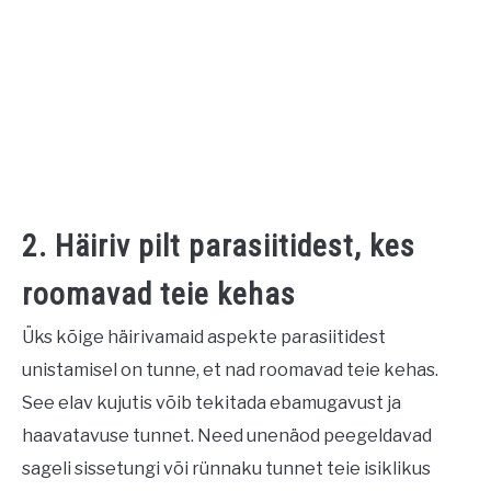
2. Häiriv pilt parasiitidest, kes
roomavad teie kehas
Üks kõige häirivamaid aspekte parasiitidest
unistamisel on tunne, et nad roomavad teie kehas.
See elav kujutis võib tekitada ebamugavust ja
haavatavuse tunnet. Need unenäod peegeldavad
sageli sissetungi või rünnaku tunnet teie isiklikus