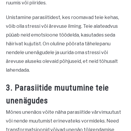
ruumis või piirides.
Unistamine parasiitidest, kes roomavad teie kehas,
võib olla stressi või ärevuse ilming. Teie alateadvus
püüab neid emotsioone töödelda, kasutades seda
häirivat kujutist. On oluline pöörata tähelepanu
nendele unenägudele ja uurida oma stressi või
ärevuse aluseks olevaid põhjuseid, et neid tõhusalt
lahendada.
3. Parasiitide muutumine teie
unenägudes
Mõnes unenäos võite näha parasiitide värvimuutust
või nende muutumist erinevateks vormideks. Need
transformatsioonid võivad unenäo tõlgendamise