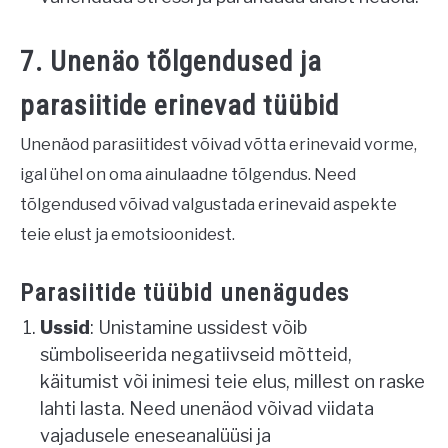
7. Unenäo tõlgendused ja
parasiitide erinevad tüübid
Unenäod parasiitidest võivad võtta erinevaid vorme,
igal ühel on oma ainulaadne tõlgendus. Need
tõlgendused võivad valgustada erinevaid aspekte
teie elust ja emotsioonidest.
Parasiitide tüübid unenägudes
Ussid
: Unistamine ussidest võib
sümboliseerida negatiivseid mõtteid,
käitumist või inimesi teie elus, millest on raske
lahti lasta. Need unenäod võivad viidata
vajadusele eneseanalüüsi ja