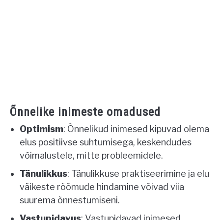
Õnnelike inimeste omadused
Optimism
: Õnnelikud inimesed kipuvad olema
elus positiivse suhtumisega, keskendudes
võimalustele, mitte probleemidele.
Tänulikkus
: Tänulikkuse praktiseerimine ja elu
väikeste rõõmude hindamine võivad viia
suurema õnnestumiseni.
Vastupidavus
: Vastupidavad inimesed