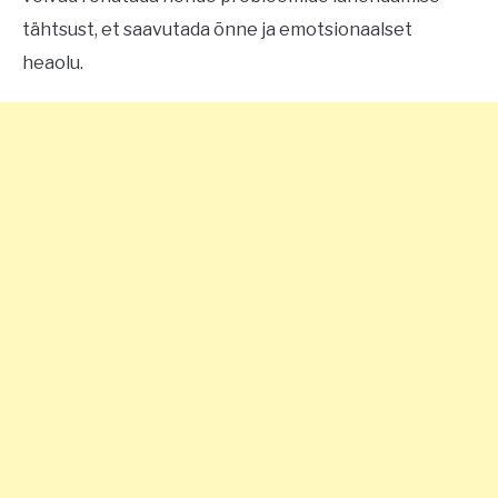
tähtsust, et saavutada õnne ja emotsionaalset
heaolu.