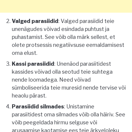
Valged parasiidid
: Valged parasiidid teie
unenägudes võivad esindada puhtust ja
puhastamist. See võib olla märk sellest, et
olete protsessis negatiivsuse eemaldamisest
oma elust.
Kassi parasiidid
: Unenäod parasiitidest
kassides võivad olla seotud teie suhtega
nende loomadega. Need võivad
sümboliseerida teie muresid nende tervise või
heaolu pärast.
Parasiidid silmades
: Unistamine
parasiitidest oma silmades võib olla häiriv. See
võib peegeldada hirmu selguse või
arusaamise kaotamise ees teie ärkveloleku