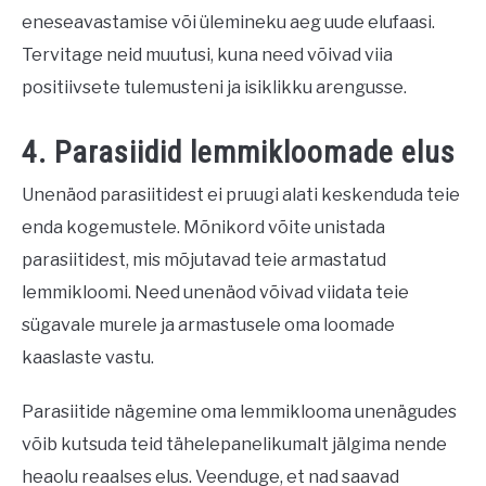
eneseavastamise või ülemineku aeg uude elufaasi.
Tervitage neid muutusi, kuna need võivad viia
positiivsete tulemusteni ja isiklikku arengusse.
4. Parasiidid lemmikloomade elus
Unenäod parasiitidest ei pruugi alati keskenduda teie
enda kogemustele. Mõnikord võite unistada
parasiitidest, mis mõjutavad teie armastatud
lemmikloomi. Need unenäod võivad viidata teie
sügavale murele ja armastusele oma loomade
kaaslaste vastu.
Parasiitide nägemine oma lemmiklooma unenägudes
võib kutsuda teid tähelepanelikumalt jälgima nende
heaolu reaalses elus. Veenduge, et nad saavad