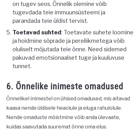
on tugev seos. Õnnelik olemine võib
tugevdada teie immuunsüsteemi ja
parandada teie üldist tervist.
Toetavad suhted
: Toetavate suhete loomine
ja hoidmine sõprade ja pereliikmetega võib
oluliselt mõjutada teie õnne. Need sidemed
pakuvad emotsionaalset tuge ja kuuluvuse
tunnet.
6. Õnnelike inimeste omadused
Õnnelikel inimestel on ühised omadused, mis aitavad
kaasa nende üldisele heaolule ja eluga rahulolule.
Nende omaduste mõistmine võib anda ülevaate,
kuidas saavutada suuremat õnne oma elus.