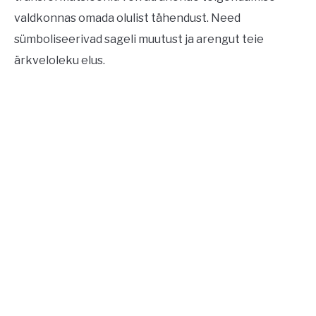
valdkonnas omada olulist tähendust. Need
sümboliseerivad sageli muutust ja arengut teie
ärkveloleku elus.