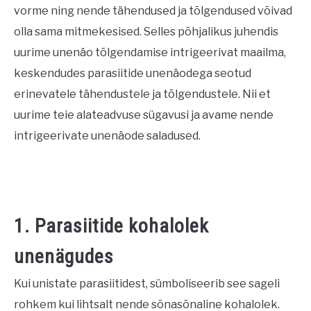
vorme ning nende tähendused ja tõlgendused võivad
CONTACT US
olla sama mitmekesised. Selles põhjalikus juhendis
uurime unenäo tõlgendamise intrigeerivat maailma,
ABOUT US
keskendudes parasiitide unenäodega seotud
erinevatele tähendustele ja tõlgendustele. Nii et
uurime teie alateadvuse sügavusi ja avame nende
intrigeerivate unenäode saladused.
1. Parasiitide kohalolek
unenägudes
Kui unistate parasiitidest, sümboliseerib see sageli
rohkem kui lihtsalt nende sõnasõnaline kohalolek.