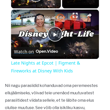
Play Video
×
Late Nights at Epcot | Figment & Fireworks at Disney With Kids
Play
Watch on
Video
Late Nights at Epcot | Figment &
Fireworks at Disney With Kids
Nii nagu parasiidid kohanduvad oma peremeestes
ellujäämiseks, võivad teie unenäod muutuvatest
parasiitidest viidata sellele, et te läbite oma elus
olulise muutuse. See võib olla isikliku kasvu,