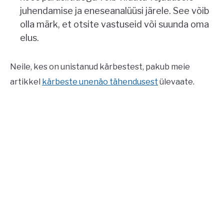
juhendamise ja eneseanalüüsi järele. See võib
olla märk, et otsite vastuseid või suunda oma
elus.
Neile, kes on unistanud kärbestest, pakub meie
artikkel
kärbeste unenäo tähendusest
ülevaate.