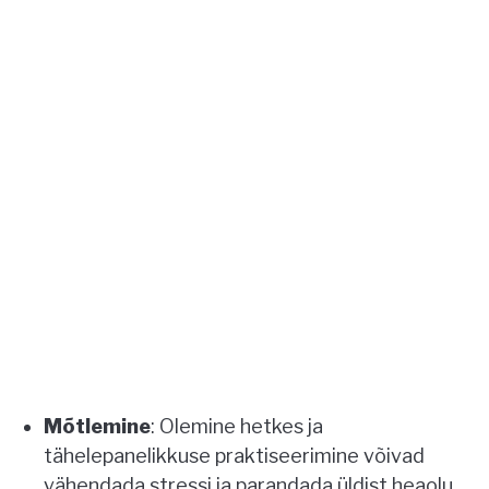
Mõtlemine
: Olemine hetkes ja
tähelepanelikkuse praktiseerimine võivad
vähendada stressi ja parandada üldist heaolu.