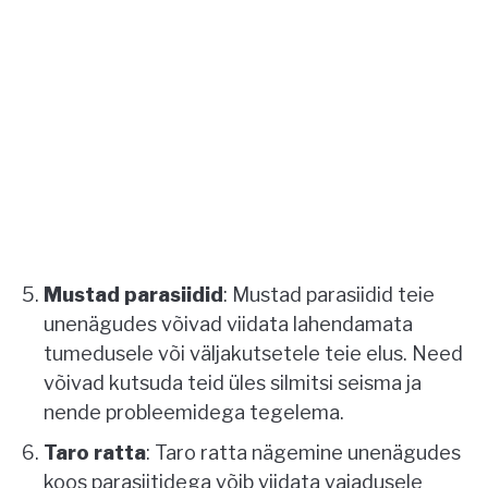
Mustad parasiidid
: Mustad parasiidid teie
unenägudes võivad viidata lahendamata
tumedusele või väljakutsetele teie elus. Need
võivad kutsuda teid üles silmitsi seisma ja
nende probleemidega tegelema.
Taro ratta
: Taro ratta nägemine unenägudes
koos parasiitidega võib viidata vajadusele