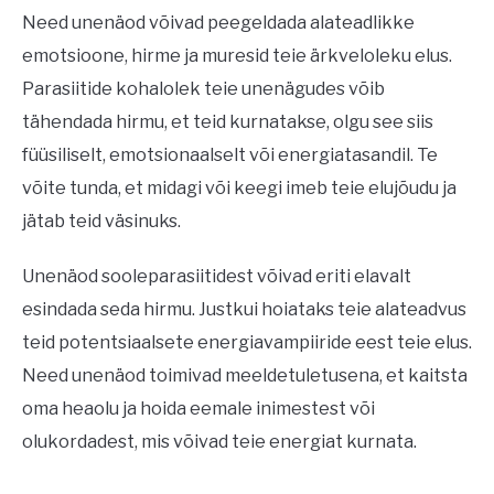
Need unenäod võivad peegeldada alateadlikke
emotsioone, hirme ja muresid teie ärkveloleku elus.
Parasiitide kohalolek teie unenägudes võib
tähendada hirmu, et teid kurnatakse, olgu see siis
füüsiliselt, emotsionaalselt või energiatasandil. Te
võite tunda, et midagi või keegi imeb teie elujõudu ja
jätab teid väsinuks.
Unenäod sooleparasiitidest võivad eriti elavalt
esindada seda hirmu. Justkui hoiataks teie alateadvus
teid potentsiaalsete energiavampiiride eest teie elus.
Need unenäod toimivad meeldetuletusena, et kaitsta
oma heaolu ja hoida eemale inimestest või
olukordadest, mis võivad teie energiat kurnata.