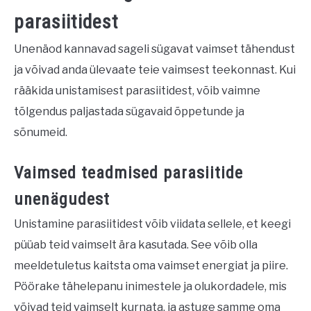
parasiitidest
Unenäod kannavad sageli sügavat vaimset tähendust
ja võivad anda ülevaate teie vaimsest teekonnast. Kui
rääkida unistamisest parasiitidest, võib vaimne
tõlgendus paljastada sügavaid õppetunde ja
sõnumeid.
Vaimsed teadmised parasiitide
unenägudest
Unistamine parasiitidest võib viidata sellele, et keegi
püüab teid vaimselt ära kasutada. See võib olla
meeldetuletus kaitsta oma vaimset energiat ja piire.
Pöörake tähelepanu inimestele ja olukordadele, mis
võivad teid vaimselt kurnata, ja astuge samme oma