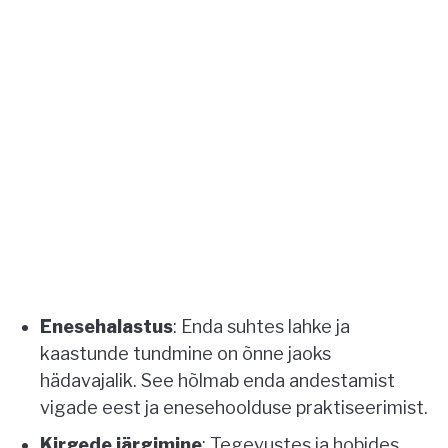
Enesehalastus
: Enda suhtes lahke ja
kaastunde tundmine on õnne jaoks
hädavajalik. See hõlmab enda andestamist
vigade eest ja enesehoolduse praktiseerimist.
Kirgede järgimine
: Tegevustes ja hobides