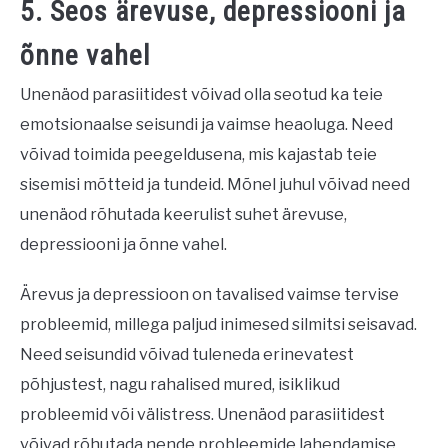
5. Seos ärevuse, depressiooni ja
õnne vahel
Unenäod parasiitidest võivad olla seotud ka teie
emotsionaalse seisundi ja vaimse heaoluga. Need
võivad toimida peegeldusena, mis kajastab teie
sisemisi mõtteid ja tundeid. Mõnel juhul võivad need
unenäod rõhutada keerulist suhet ärevuse,
depressiooni ja õnne vahel.
Ärevus ja depressioon on tavalised vaimse tervise
probleemid, millega paljud inimesed silmitsi seisavad.
Need seisundid võivad tuleneda erinevatest
põhjustest, nagu rahalised mured, isiklikud
probleemid või välistress. Unenäod parasiitidest
võivad rõhutada nende probleemide lahendamise