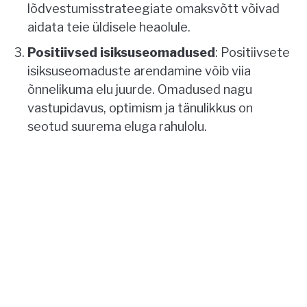
lõdvestumisstrateegiate omaksvõtt võivad
aidata teie üldisele heaolule.
Positiivsed isiksuseomadused
: Positiivsete
isiksuseomaduste arendamine võib viia
õnnelikuma elu juurde. Omadused nagu
vastupidavus, optimism ja tänulikkus on
seotud suurema eluga rahulolu.