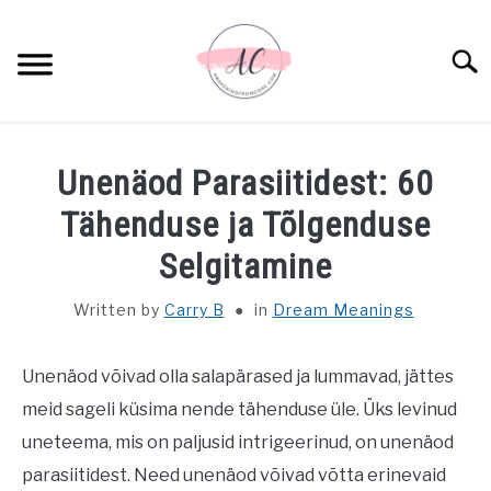
Skip
to
Sear
content
HOME
Unenäod Parasiitidest: 60
SPIRITUAL MEANINGS
Tähenduse ja Tõlgenduse
Selgitamine
DREAM MEANINGS
Written by
Carry B
in
Dream Meanings
BIBLICAL MEANINGS
Unenäod võivad olla salapärased ja lummavad, jättes
ASTROLOGY
meid sageli küsima nende tähenduse üle. Üks levinud
uneteema, mis on paljusid intrigeerinud, on unenäod
DECOR AND THANKSGIVING IDEAS
SU
parasiitidest. Need unenäod võivad võtta erinevaid
TO