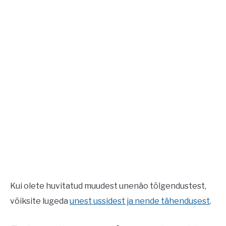
Kui olete huvitatud muudest unenäo tõlgendustest,
võiksite lugeda
unest ussidest ja nende tähendusest
.