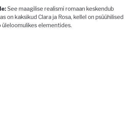
de:
See maagilise realismi romaan keskendub
 on kaksikud Clara ja Rosa, kellel on psüühilised
oo üleloomulikes elementides.