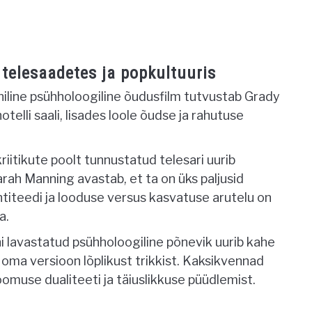
 telesaadetes ja popkultuuris
niline psühholoogiline õudusfilm tutvustab Grady
elli saali, lisades loole õudse ja rahutuse
riitikute poolt tunnustatud telesari uurib
ah Manning avastab, et ta on üks paljusid
ntiteedi ja looduse versus kasvatuse arutelu on
a.
i lavastatud psühholoogiline põnevik uurib kahe
 oma versioon lõplikust trikkist. Kaksikvennad
loomuse dualiteeti ja täiuslikkuse püüdlemist.