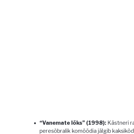
“Vanemate lõks” (1998):
Kästneri 
peresõbralik komöödia jälgib kaksikõ