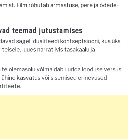
mist. Film rõhutab armastuse, pere ja õdede-
vad teemad jutustamises
avad sageli dualiteedi kontseptsiooni, kus üks
eisele, luues narratiivis tasakaalu ja
te olemasolu võimaldab uurida looduse versus
e ühine kasvatus või sisemised erinevused
ntiteete.