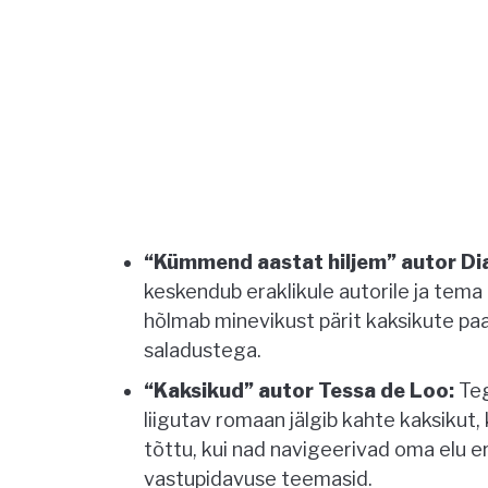
“Kümmend aastat hiljem” autor Dia
keskendub eraklikule autorile ja tem
hõlmab minevikust pärit kaksikute paar
saladustega.
“Kaksikud” autor Tessa de Loo:
Teg
liigutav romaan jälgib kahte kaksiku
tõttu, kui nad navigeerivad oma elu eri
vastupidavuse teemasid.