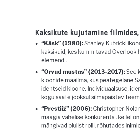
Kaksikute kujutamine filmides,
“Käsk” (1980):
Stanley Kubricki ikoo
kaksikuid, kes kummitavad Overlook hot
elemendi.
“Orvud mustas” (2013-2017):
See k
kloonide maailma, kus peategelane Sar
identseid kloone. Individuaalsuse, ide
kogu saate jooksul silmapaistev teem
“Prestiiž” (2006):
Christopher Nolan
maagia vahelise konkurentsi, kellel on
mängivad olulist rolli, rõhutades inim