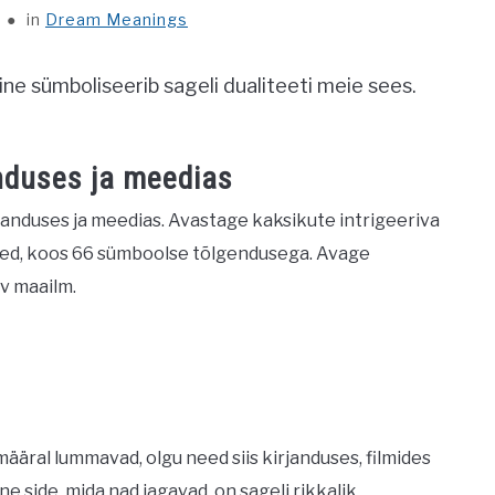
in
Dream Meanings
ne sümboliseerib sageli dualiteeti meie sees.
nduses ja meedias
janduses ja meedias. Avastage kaksikute intrigeeriva
sed, koos 66 sümboolse tõlgendusega. Avage
v maailm.
määral lummavad, olgu need siis kirjanduses, filmides
ne side, mida nad jagavad, on sageli rikkalik