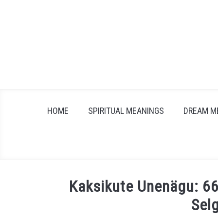
Skip
to
content
HOME
SPIRITUAL MEANINGS
DREAM M
Kaksikute Unenägu: 66
Sel