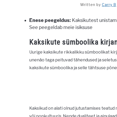
Written by
Carry B
Enese peegeldus:
Kaksikutest unistami
See peegeldab meie isiksuse
Kaksikute sümboolika kirja
Uurige kaksikute rikkalikku sümboolikat kir
unenäo taga peituvad tähendused ja seletu
kaksikute sümboolika ja selle tähtsuse põne
Kaksikud on alati olnud jutustamises teatud 
või popkultuuris. Nende dualiteet ja ainulaad