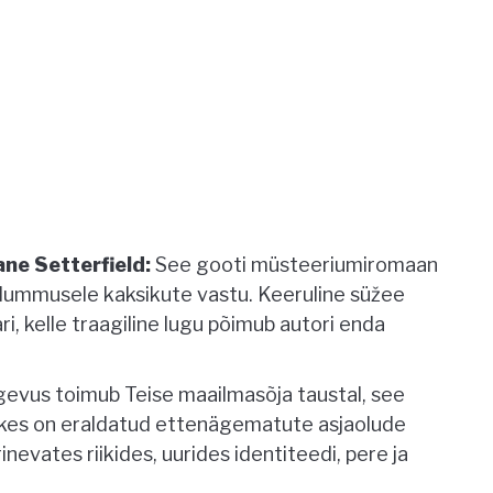
ne Setterfield:
See gooti müsteeriumiromaan
a lummusele kaksikute vastu. Keeruline süžee
i, kelle traagiline lugu põimub autori enda
evus toimub Teise maailmasõja taustal, see
t, kes on eraldatud ettenägematute asjaolude
nevates riikides, uurides identiteedi, pere ja