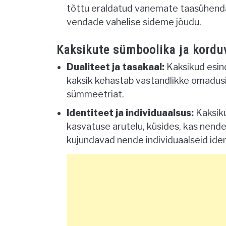
tõttu eraldatud vanemate taasühenda
vendade vahelise sideme jõudu.
Kaksikute sümboolika ja kordu
Dualiteet ja tasakaal:
Kaksikud esind
kaksik kehastab vastandlikke omadusi t
sümmeetriat.
Identiteet ja individuaalsus:
Kaksiku
kasvatuse arutelu, küsides, kas nend
kujundavad nende individuaalseid ide