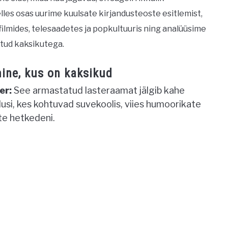
elles osas uurime kuulsate kirjandusteoste esitlemist,
ilmides, telesaadetes ja popkultuuris ning analüüsime
otud kaksikutega.
ine, kus on kaksikud
er:
See armastatud lasteraamat jälgib kahe
lusi, kes kohtuvad suvekoolis, viies humoorikate
e hetkedeni.