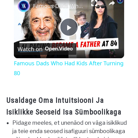
Famous Dads Who Had Kids After Turning 80
Play
Watch on
Video
Famous Dads Who Had Kids After Turning
80
Usaldage Oma Intuitsiooni Ja
Isiklikke Seoseid Isa Sümboolikaga
Pidage meeles, et unenäod on väga isiklikud
ja teie enda seosed isafiguuri sümboolikaga