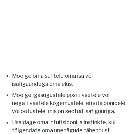
Mõelge oma suhtele oma isa või
isafiguuridega oma elus.
Mõelge igasugustele positiivsetele või
negatiivsetele kogemustele, emotsioonidele
või ootustele, mis on seotud isafiguuriga.
Usaldage oma intuitsiooni ja instinkte, kui
tõlgendate oma unenägude tähendust.