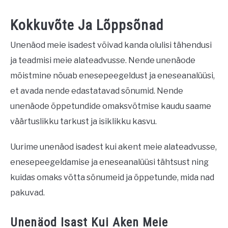
Kokkuvõte Ja Lõppsõnad
Unenäod meie isadest võivad kanda olulisi tähendusi
ja teadmisi meie alateadvusse. Nende unenäode
mõistmine nõuab enesepeegeldust ja eneseanalüüsi,
et avada nende edastatavad sõnumid. Nende
unenäode õppetundide omaksvõtmise kaudu saame
väärtuslikku tarkust ja isiklikku kasvu.
Uurime unenäod isadest kui akent meie alateadvusse,
enesepeegeldamise ja eneseanalüüsi tähtsust ning
kuidas omaks võtta sõnumeid ja õppetunde, mida nad
pakuvad.
Unenäod Isast Kui Aken Meie