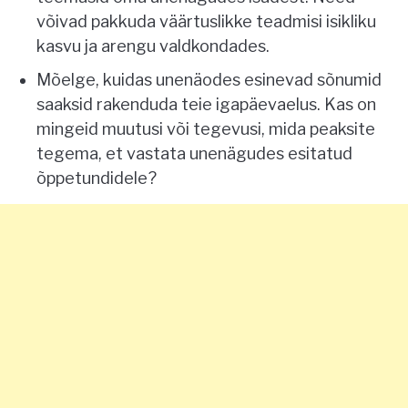
võivad pakkuda väärtuslikke teadmisi isikliku
kasvu ja arengu valdkondades.
Mõelge, kuidas unenäodes esinevad sõnumid
saaksid rakenduda teie igapäevaelus. Kas on
mingeid muutusi või tegevusi, mida peaksite
tegema, et vastata unenägudes esitatud
õppetundidele?