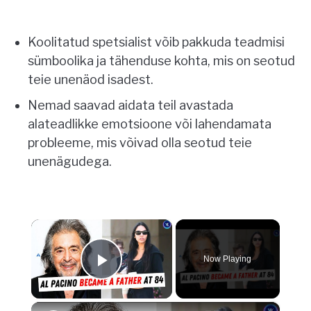
Koolitatud spetsialist võib pakkuda teadmisi
sümboolika ja tähenduse kohta, mis on seotud
teie unenäod isadest.
Nemad saavad aidata teil avastada
alateadlikke emotsioone või lahendamata
probleeme, mis võivad olla seotud teie
unenägudega.
×
Now Playing
Play Video
×