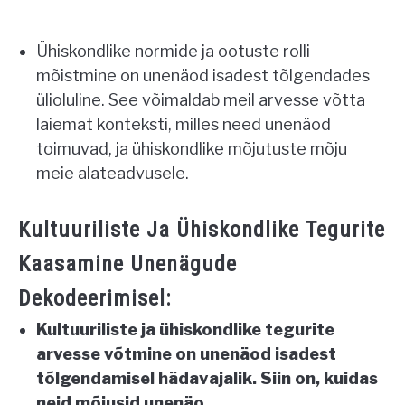
Ühiskondlike normide ja ootuste rolli
mõistmine on unenäod isadest tõlgendades
ülioluline. See võimaldab meil arvesse võtta
laiemat konteksti, milles need unenäod
toimuvad, ja ühiskondlike mõjutuste mõju
meie alateadvusele.
Kultuuriliste Ja Ühiskondlike Tegurite
Kaasamine Unenägude
Dekodeerimisel:
Kultuuriliste ja ühiskondlike tegurite
arvesse võtmine on unenäod isadest
tõlgendamisel hädavajalik. Siin on, kuidas
neid mõjusid unenäo