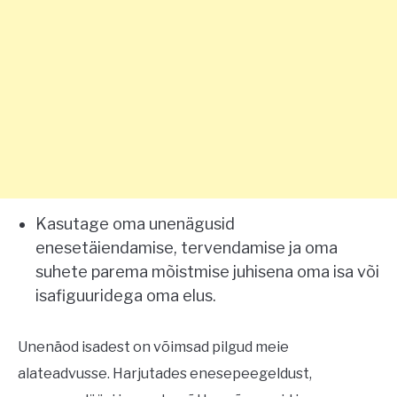
Kasutage oma unenägusid
enesetäiendamise, tervendamise ja oma
suhete parema mõistmise juhisena oma isa või
isafiguuridega oma elus.
Unenäod isadest on võimsad pilgud meie
alateadvusse. Harjutades enesepeegeldust,