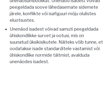
unenäosümboolikat. Unenäod isadest võivad
peegeldada soove lähedasemate sidemete
järele, konflikte või isafiguuri mõju olulistes
eluotsustes.
Unenäod isadest võivad samuti peegeldada
ühiskondlikke survet ja ootusi, mis on
suunatud üksikisikutele. Näiteks võib tunne, et
oodatakse isade standarditele vastamist või
ühiskondlike normide täitmist, avalduda
unenäodes isadest.