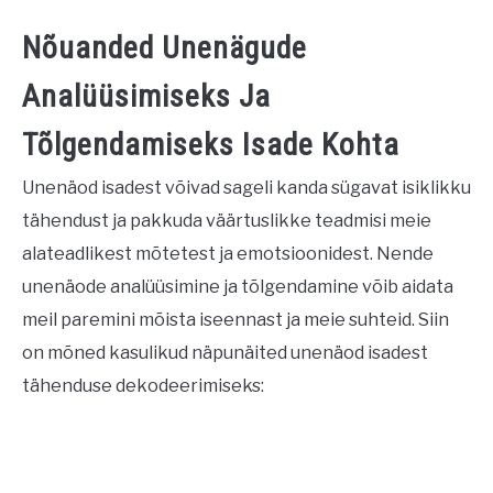
Nõuanded Unenägude
Analüüsimiseks Ja
Tõlgendamiseks Isade Kohta
Unenäod isadest võivad sageli kanda sügavat isiklikku
tähendust ja pakkuda väärtuslikke teadmisi meie
alateadlikest mõtetest ja emotsioonidest. Nende
unenäode analüüsimine ja tõlgendamine võib aidata
meil paremini mõista iseennast ja meie suhteid. Siin
on mõned kasulikud näpunäited unenäod isadest
tähenduse dekodeerimiseks: