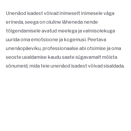
Unenäod isadest võivad inimeselt inimesele väga
erineda, seega on oluline läheneda nende
tõlgendamisele avatud meelega ja valmisolekuga
uurida oma emotsioone ja kogemusi. Peetava
unenäopäeviku, professionaalse abi otsimise ja oma
seoste usaldamise kaudu saate sügavamalt mõista
sõnumeid, mida teie unenäod isadest võivad sisaldada.