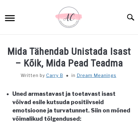
Skip
to
Sear
content
HOME
Mida Tähendab Unistada Isast
SPIRITUAL MEANINGS
– Kõik, Mida Pead Teadma
Written by
Carry B
in
Dream Meanings
DREAM MEANINGS
Uned armastavast ja toetavast isast
BIBLICAL MEANINGS
võivad esile kutsuda positiivseid
emotsioone ja turvatunnet. Siin on mõned
ASTROLOGY
võimalikud tõlgendused:
DECOR AND THANKSGIVING IDEAS
SU
TO