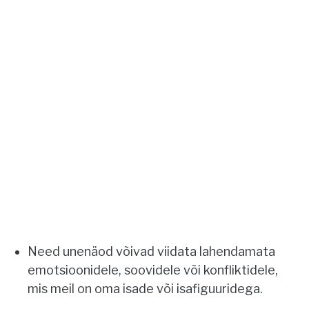
Need unenäod võivad viidata lahendamata
emotsioonidele, soovidele või konfliktidele,
mis meil on oma isade või isafiguuridega.