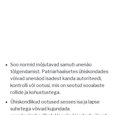
Soo normid mõjutavad samuti unenäo
tõlgendamist. Patriarhaalsetes ühiskondades
võivad unenäod isadest kanda autoriteedi,
kontrolli või ootusi, mis on seotud sooalaste
rollide ja kohustustega.
Ühiskondlikud ootused seoses isa ja lapse
suhetega võivad kujundada