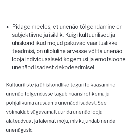
Pidage meeles, et unenäo tõlgendamine on
subjektiivne ja isiklik. Kuigi kultuurilised ja
ühiskondlikud mõjud pakuvad väärtuslikke
teadmisi, on ülioluline arvesse võtta unenäo
looja individuaalseid kogemusi ja emotsioone
unenäod isadest dekodeerimisel.
Kultuuriliste ja ühiskondlike tegurite kaasamine
unenäo tõlgendusse tagab nüansirohkema ja
põhjalikuma arusaama unenäod isadest. See
võimaldab sügavamalt uurida unenäo looja
alateadvust ja laiemat mõju, mis kujundab nende
unenägusid.