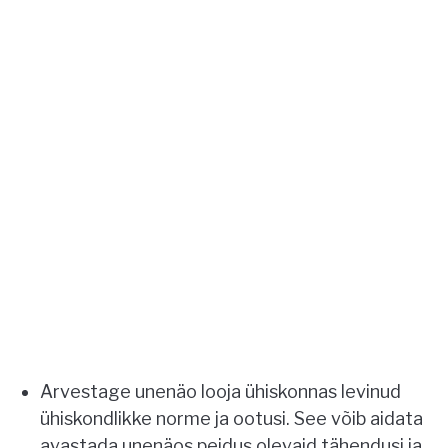
Arvestage unenäo looja ühiskonnas levinud
ühiskondlikke norme ja ootusi. See võib aidata
avastada unenäos peidus olevaid tähendusi ja