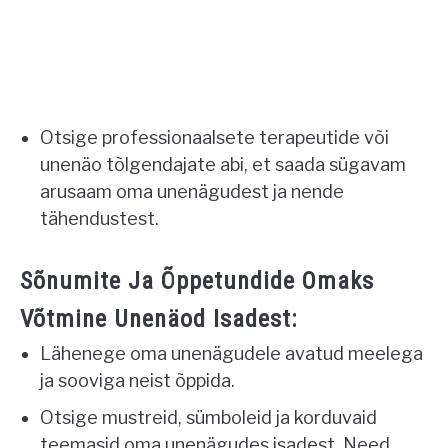
Otsige professionaalsete terapeutide või
unenäo tõlgendajate abi, et saada sügavam
arusaam oma unenägudest ja nende
tähendustest.
Sõnumite Ja Õppetundide Omaks
Võtmine Unenäod Isadest:
Lähenege oma unenägudele avatud meelega
ja sooviga neist õppida.
Otsige mustreid, sümboleid ja korduvaid
teemasid oma unenägudes isadest. Need