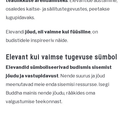
teadlikkuse arendamiseks
. Elevantide austamine,
osaledes kaitse- ja säilitustegevustes, peetakse
lugupidavaks.
Elevandi
jõud, nii vaimne kui füüsiline
, on
budistidele inspireeriv näide.
Elevant kui vaimse tugevuse sümbol
Elevandid sümboliseerivad budismis sisemist
jõudu ja vastupidavust
. Nende suurus ja jõud
meenutavad meie enda sisemisi ressursse. Isegi
Buddha mainis nende jõudu, rääkides oma
valgustumise teekonnast.