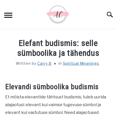
Skip
to
Sear
content
HOME
Elefant budismis: selle
SPIRITUAL MEANINGS
sümboolika ja tähendus
Written by
Carry B
in
Spiritual Meanings
DREAM MEANINGS
BIBLICAL MEANINGS
Elevandi sümboolika budismis
ASTROLOGY
Et mõista elevantide tähtsust budismis, tuleb uurida
alajaotusi: elevant kui vaimse tugevuse sümbol ja
DECOR AND THANKSGIVING IDEAS
SU
elevant kui vastutuse sümbol. Need alajaotused
TO