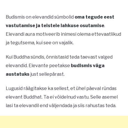
Budismis on elevandid sümbolid
oma tegude eest
vastutamise ja teistele lahkuse osutamise
.
Elevandi aura motiveerib inimesi olema ettevaatlikud
ja tegutsema, kui see on vajalik.
Kui Buddha sündis, õnnistasid teda taevast valged
elevandid. Elevante peetakse
budismis väga
austatuks
just sellepärast.
Lugusid räägitakse ka sellest, et ühel päeval ründas
elevant Buddhat. Ta ei võidelnud vastu. Selle asemel
lasi ta elevandil end väljendada ja siis rahustas teda.