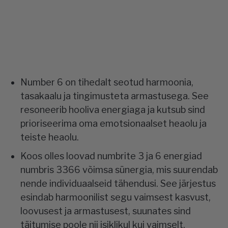
Number 6 on tihedalt seotud harmoonia,
tasakaalu ja tingimusteta armastusega. See
resoneerib hooliva energiaga ja kutsub sind
prioriseerima oma emotsionaalset heaolu ja
teiste heaolu.
Koos olles loovad numbrite 3 ja 6 energiad
numbris 3366 võimsa sünergia, mis suurendab
nende individuaalseid tähendusi. See järjestus
esindab harmoonilist segu vaimsest kasvust,
loovusest ja armastusest, suunates sind
täitumise poole nii isiklikul kui vaimselt.