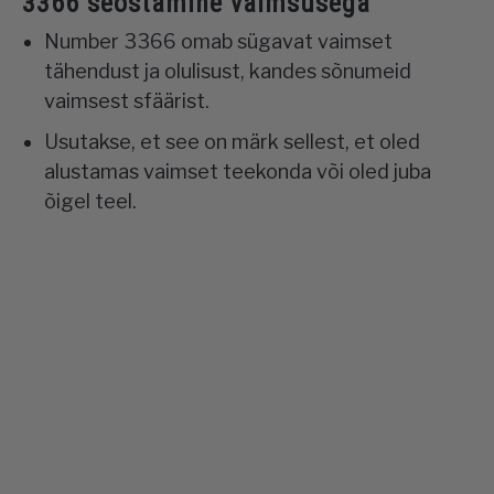
3366 seostamine vaimsusega
Number 3366 omab sügavat vaimset
tähendust ja olulisust, kandes sõnumeid
vaimsest sfäärist.
Usutakse, et see on märk sellest, et oled
alustamas vaimset teekonda või oled juba
õigel teel.