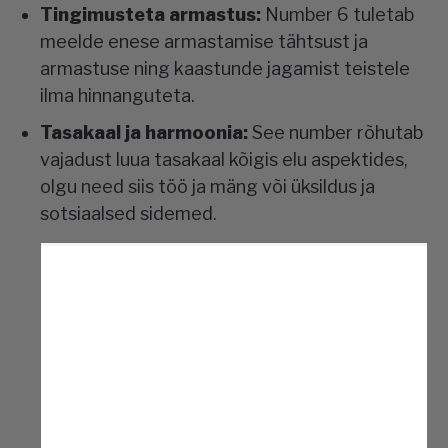
Tingimusteta armastus:
Number 6 tuletab
meelde enese armastamise tähtsust ja
armastuse ning kaastunde jagamist teistele
ilma hinnanguteta.
Tasakaal ja harmoonia:
See number rõhutab
vajadust luua tasakaal kõigis elu aspektides,
olgu need siis töö ja mäng või üksildus ja
sotsiaalsed sidemed.