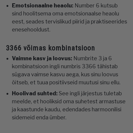
Emotsionaalne heaolu:
Number 6 kutsub
sind hoolitsema oma emotsionaalse heaolu
eest, seades tervislikud piirid ja praktiseerides
enesehooldust.
3366 võimas kombinatsioon
Vaimne kasv ja loovus:
Numbrite 3 ja 6
kombinatsioon ingli numbris 3366 tähistab
sügava vaimse kasvu aega, kus sinu loovus
õitseb, et tuua positiivseid muutusi sinu ellu.
Hoolivad suhted:
See ingli järjestus tuletab
meelde, et hooliksid oma suhetest armastuse
ja kaastunde kaudu, edendades harmoonilisi
sidemeid enda ümber.