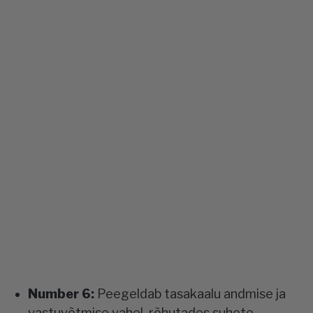
Number 6:
Peegeldab tasakaalu andmise ja
vastuvõtmise vahel, rõhutades suhete