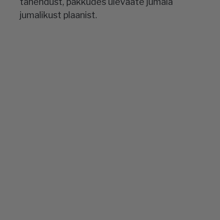
tähendust, pakkudes ülevaate jumala
jumalikust plaanist.