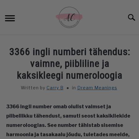
Skip
to
Sear
content
HOME
3366 ingli numberi tähendus:
SPIRITUAL MEANINGS
vaimne, piibliline ja
kaksikleegi numeroloogia
DREAM MEANINGS
Written by
Carry B
in
Dream Meanings
BIBLICAL MEANINGS
3366 ingli number omab olulist vaimset ja
ASTROLOGY
piibellikku tähendust, samuti seost kaksikliekide
numeroloogias. See number tähistab sisemise
DECOR AND THANKSGIVING IDEAS
SU
harmoonia ja tasakaalu jõudu, tuletades meelde,
TO