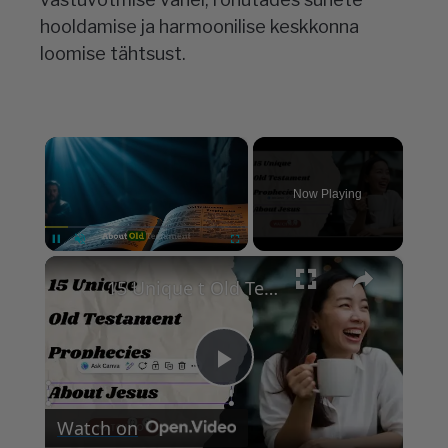
hooldamise ja harmoonilise keskkonna
loomise tähtsust.
×
Now Playing
×
Pause
Unmute
Fullscreen
15 Unique t Old Testament Prophecies About Jesus
Play
Watch on
Video