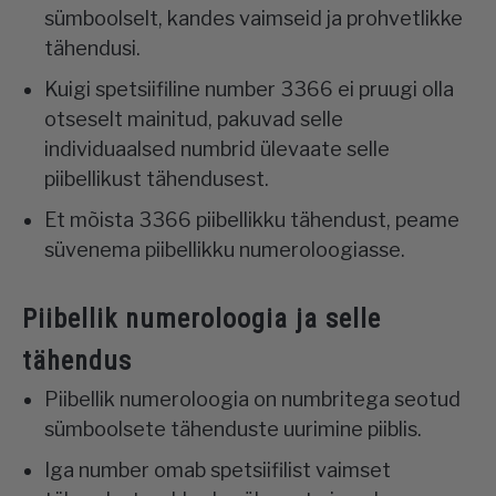
sümboolselt, kandes vaimseid ja prohvetlikke
tähendusi.
Kuigi spetsiifiline number 3366 ei pruugi olla
otseselt mainitud, pakuvad selle
individuaalsed numbrid ülevaate selle
piibellikust tähendusest.
Et mõista 3366 piibellikku tähendust, peame
süvenema piibellikku numeroloogiasse.
Piibellik numeroloogia ja selle
tähendus
Piibellik numeroloogia on numbritega seotud
sümboolsete tähenduste uurimine piiblis.
Iga number omab spetsiifilist vaimset