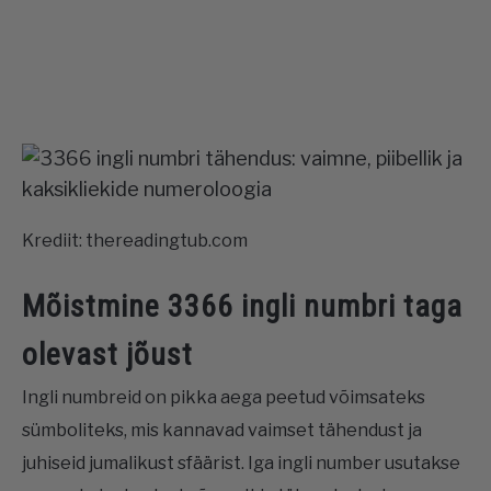
Krediit: thereadingtub.com
Mõistmine 3366 ingli numbri taga
olevast jõust
Ingli numbreid on pikka aega peetud võimsateks
sümboliteks, mis kannavad vaimset tähendust ja
juhiseid jumalikust sfäärist. Iga ingli number usutakse