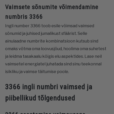
Vaimsete sõnumite võimendamine
numbris 3366
Ingli number 3366 toob esile võimsad vaimsed
sõnumid ja juhised jumalikust sfäärist. Selle
ainulaadne numbrite kombinatsioon kutsub sind
omaks võtma oma loovusjõud, hoolima oma suhetest
ja leidma tasakaalu kõigis elu aspektides. Lase neil
vaimsetel energiatel juhatada sind sinu teekonnal
isikliku ja vaimse täitumise poole.
3366 ingli numbri vaimsed ja
piibellikud tõlgendused