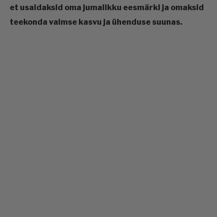
et usaldaksid oma jumalikku eesmärki ja omaksid
CONTACT US
teekonda vaimse kasvu ja ühenduse suunas.
ABOUT US