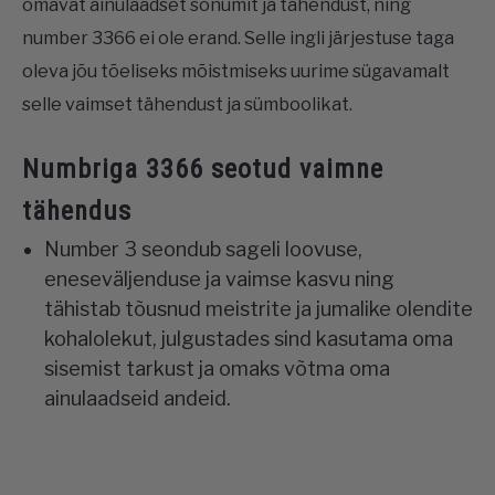
omavat ainulaadset sõnumit ja tähendust, ning
number 3366 ei ole erand. Selle ingli järjestuse taga
oleva jõu tõeliseks mõistmiseks uurime sügavamalt
selle vaimset tähendust ja sümboolikat.
Numbriga 3366 seotud vaimne
tähendus
Number 3 seondub sageli loovuse,
eneseväljenduse ja vaimse kasvu ning
tähistab tõusnud meistrite ja jumalike olendite
kohalolekut, julgustades sind kasutama oma
sisemist tarkust ja omaks võtma oma
ainulaadseid andeid.