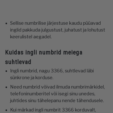
Sellise numbrilise järjestuse kaudu püüavad
inglid pakkuda julgustust, juhatust ja lohutust
keerulistel aegadel.
Kuidas ingli numbrid meiega
suhtlevad
Ingli numbrid, nagu 3366, suhtlevad läbi
sünkrone ja korduse.
Need numbrid võivad ilmuda numbrimärkidel,
telefoninumberitel või isegi sinu unedes,
juhtides sinu tähelepanu nende tähendusele.
Kui märkad ingli numbrit 3366 korduvalt,