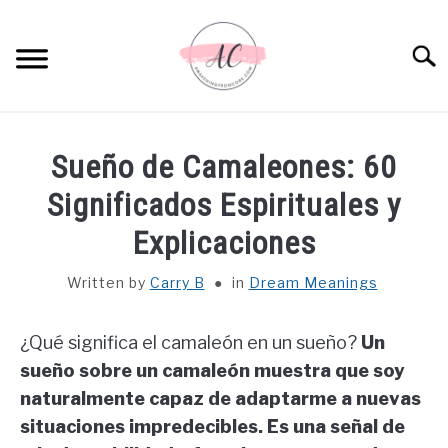
Skip
to
Sear
content
HOME
Sueño de Camaleones: 60
SPIRITUAL MEANINGS
Significados Espirituales y
Explicaciones
DREAM MEANINGS
Written by
Carry B
in
Dream Meanings
BIBLICAL MEANINGS
¿Qué significa el camaleón en un sueño?
Un
ASTROLOGY
sueño sobre un camaleón muestra que soy
naturalmente capaz de adaptarme a nuevas
DECOR AND THANKSGIVING IDEAS
situaciones impredecibles. Es una señal de
SU
TO