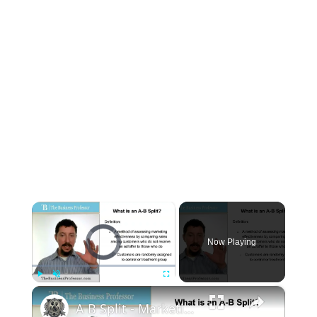
×
Video Player is loading.
Now Playing
×
Play
Unmute
Fullscreen
A B Split - Marketing