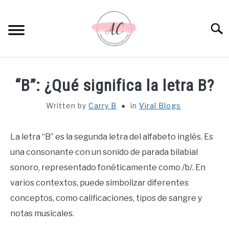
Skip
to
Sear
content
HOME
“B”: ¿Qué significa la letra B?
SPIRITUAL MEANINGS
Written by
Carry B
in
Viral Blogs
DREAM MEANINGS
La letra “B” es la segunda letra del alfabeto inglés. Es
una consonante con un sonido de parada bilabial
BIBLICAL MEANINGS
sonoro, representado fonéticamente como /b/. En
varios contextos, puede simbolizar diferentes
ASTROLOGY
conceptos, como calificaciones, tipos de sangre y
notas musicales.
DECOR AND THANKSGIVING IDEAS
SU
TO