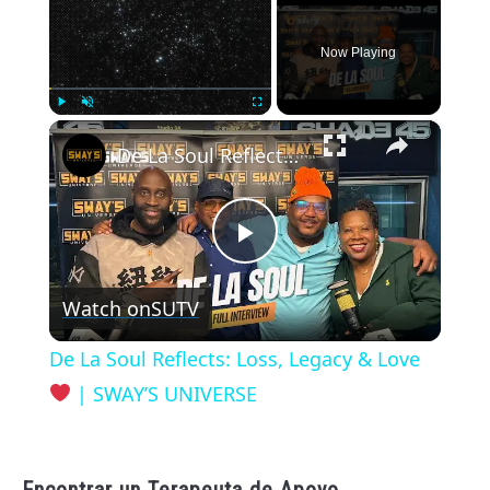
Now Playing
×
Play
Unmute
Fullscreen
De La Soul Reflects: Loss, Legacy & Love
Play
Watch on
SUTV
Video
De La Soul Reflects: Loss, Legacy & Love
| SWAY’S UNIVERSE