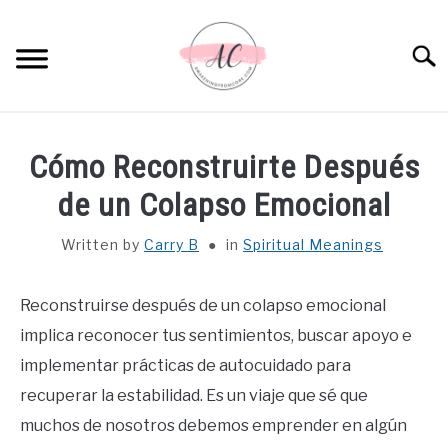
Skip
to
Sear
content
HOME
Cómo Reconstruirte Después
SPIRITUAL MEANINGS
de un Colapso Emocional
Written by
Carry B
in
Spiritual Meanings
DREAM MEANINGS
BIBLICAL MEANINGS
Reconstruirse después de un colapso emocional
implica reconocer tus sentimientos, buscar apoyo e
ASTROLOGY
implementar prácticas de autocuidado para
recuperar la estabilidad. Es un viaje que sé que
DECOR AND THANKSGIVING IDEAS
muchos de nosotros debemos emprender en algún
SU
TO