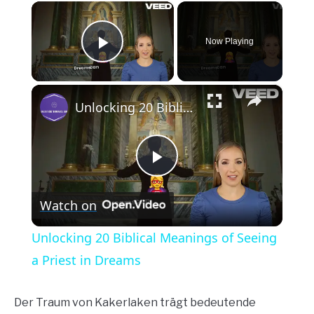
×
Now Playing
Play Video
×
Unlocking 20 Biblical Meanings of Seeing a Priest in Dreams
Play
Watch on
Video
Unlocking 20 Biblical Meanings of Seeing
a Priest in Dreams
Der Traum von Kakerlaken trägt bedeutende