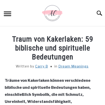
Skip
to
Sear
content
HOME
Traum von Kakerlaken: 59
SPIRITUAL MEANINGS
biblische und spirituelle
Bedeutungen
DREAM MEANINGS
Written by
Carry B
in
Dream Meanings
BIBLICAL MEANINGS
Träume von Kakerlaken können verschiedene
ASTROLOGY
biblische und spirituelle Bedeutungen haben,
einschließlich Symbolik, die mit Schmutz,
DECOR AND THANKSGIVING IDEAS
SU
Unreinheit, Widerstandsfähigkeit,
TO