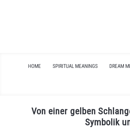
Skip
to
content
HOME
SPIRITUAL MEANINGS
DREAM M
Von einer gelben Schlan
Symbolik u