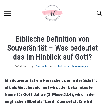
Skip
to
Sear
content
HOME
Biblische Definition von
SPIRITUAL MEANINGS
Souveränität – Was bedeutet
das im Hinblick auf Gott?
DREAM MEANINGS
Written by
Carry B
in
Biblical Meanings
BIBLICAL MEANINGS
Ein Souverän ist ein Herrscher, der in der Schrift
ASTROLOGY
oft als Gott bezeichnet wird. Der bekannteste
Name für Gott, Jahwe (2. Mose 3:14), wird in der
DECOR AND THANKSGIVING IDEAS
SU
englischen Bibel als “Lord” übersetzt. Er wird
TO