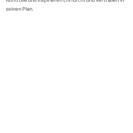
Kontrolle und inspirieren Ehrfurcht und Vertrauen in
seinen Plan.