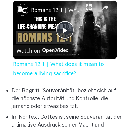
×
Romans 12:1 | What does it mean to become a living sacrifice?
Play
Watch on
Video
Romans 12:1 | What does it mean to
become a living sacrifice?
Der Begriff “Souveränität” bezieht sich auf
die höchste Autorität und Kontrolle, die
jemand oder etwas besitzt.
Im Kontext Gottes ist seine Souveränität der
ultimative Ausdruck seiner Macht und