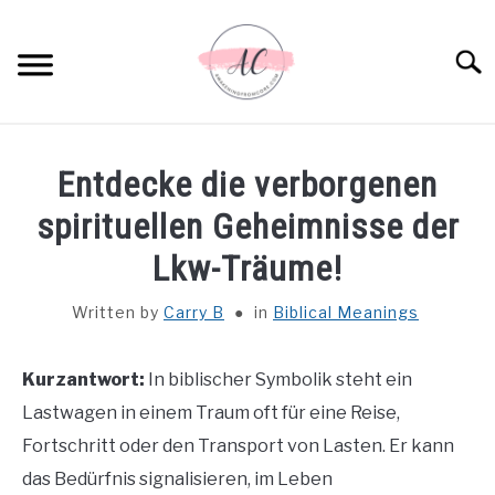
Skip
to
Sear
content
HOME
Entdecke die verborgenen
SPIRITUAL MEANINGS
spirituellen Geheimnisse der
Lkw-Träume!
DREAM MEANINGS
Written by
Carry B
in
Biblical Meanings
BIBLICAL MEANINGS
Kurzantwort:
In biblischer Symbolik steht ein
ASTROLOGY
Lastwagen in einem Traum oft für eine Reise,
Fortschritt oder den Transport von Lasten. Er kann
DECOR AND THANKSGIVING IDEAS
SU
das Bedürfnis signalisieren, im Leben
TO