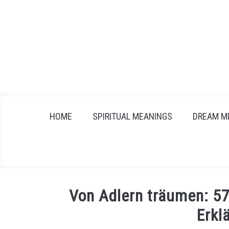
Skip
to
content
HOME
SPIRITUAL MEANINGS
DREAM M
Von Adlern träumen: 5
Erkl