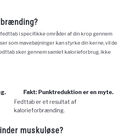
rbrænding?
e fedttab i specifikke områder af din krop gennem
ser som mavebøjninger kan styrke din kerne, vil de
Fedttab sker gennem samlet kalorieforbrug, ikke
ng.
Fakt: Punktreduktion er en myte.
Fedttab er et resultat af
kalorieforbrænding.
vinder muskuløse?