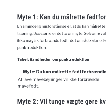
Myte 1: Kan du målrette fedtfo
En almindelig misforståelse er, at du kan målrett
træning. Desværre er dette en myte. Selvom øvel
ikke magisk forbrænde fedt i det område alene. 
punktreduktion.
Tabel: Sandheden om punktreduktion
Myte: Du kan målrette fedtforbrændi
At lave mavebøjninger vil ikke forbrænde
mavefedt.
Myte 2: Vil tunge vægte gøre k