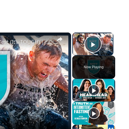
×
×
Athletes Take On The US Navy Seal Test (It's TOUGH) | Myprotein
Play Vide
Now Playing
o