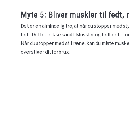
Myte 5: Bliver muskler til fedt
Det er en almindelig tro, at når du stopper med st
fedt. Dette er ikke sandt. Muskler og fedt er to fo
Når du stopper med at træne, kan du miste muskelm
overstiger dit forbrug.