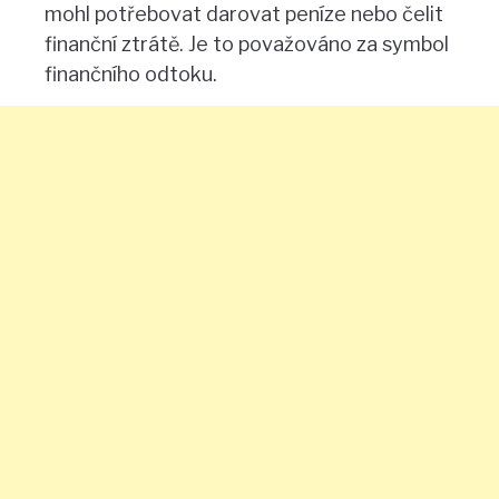
mohl potřebovat darovat peníze nebo čelit
finanční ztrátě. Je to považováno za symbol
finančního odtoku.