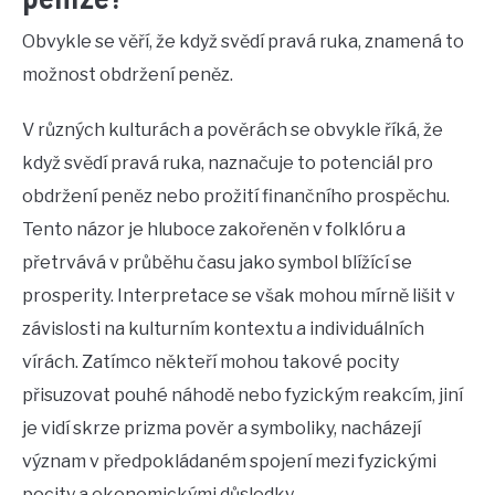
Obvykle se věří, že když svědí pravá ruka, znamená to
možnost obdržení peněz.
V různých kulturách a pověrách se obvykle říká, že
když svědí pravá ruka, naznačuje to potenciál pro
obdržení peněz nebo prožití finančního prospěchu.
Tento názor je hluboce zakořeněn v folklóru a
přetrvává v průběhu času jako symbol blížící se
prosperity. Interpretace se však mohou mírně lišit v
závislosti na kulturním kontextu a individuálních
vírách. Zatímco někteří mohou takové pocity
přisuzovat pouhé náhodě nebo fyzickým reakcím, jiní
je vidí skrze prizma pověr a symboliky, nacházejí
význam v předpokládaném spojení mezi fyzickými
pocity a ekonomickými důsledky.