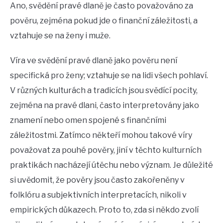
Ano, svědění pravé dlaně je často považováno za
pověru, zejména pokud jde o finanční záležitosti, a
vztahuje se na ženy i muže.
Víra ve svědění pravé dlaně jako pověru není
specifická pro ženy; vztahuje se na lidi všech pohlaví.
V různých kulturách a tradicích jsou svědící pocity,
zejména na pravé dlani, často interpretovány jako
znamení nebo omen spojené s finančními
záležitostmi. Zatímco někteří mohou takové víry
považovat za pouhé pověry, jiní v těchto kulturních
praktikách nacházejí útěchu nebo význam. Je důležité
si uvědomit, že pověry jsou často zakořeněny v
folklóru a subjektivních interpretacích, nikoli v
empirických důkazech. Proto to, zda si někdo zvolí