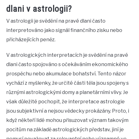
dlani v astrologii?
V astrologii je svědění na pravé dlani často
interpretováno jako signál finančního zisku nebo
přicházejících peněz.
V astrologických interpretacích je svědění na pravé
dlani často spojováno s očekáváním ekonomického
prospěchu nebo akumulace bohatství. Tento názor
vychází z myšlenky, že určité části těla jsou spojeny s
různými astrologickými domy a planetárními vlivy. Je
však důležité pochopit, že interpretace astrologie
jsou subjektivní a nejsou vědecky prokázány. Proto, i
když někteří lidé mohou přisuzovat význam takovým
pocitům na základě astrologických představ, jiní je
nemusí považovat za relevantní nebo významné ve