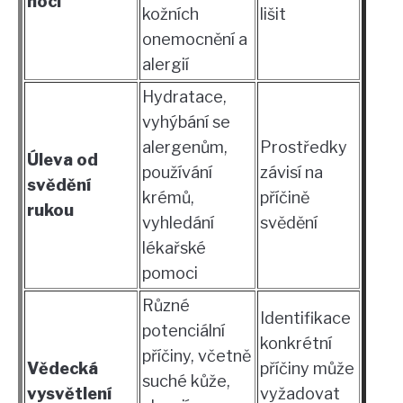
noci
kožních
lišit
onemocnění a
alergií
Hydratace,
vyhýbání se
alergenům,
Prostředky
Úleva od
používání
závisí na
svědění
krémů,
příčině
rukou
vyhledání
svědění
lékařské
pomoci
Různé
Identifikace
potenciální
konkrétní
příčiny, včetně
Vědecká
příčiny může
suché kůže,
vysvětlení
vyžadovat