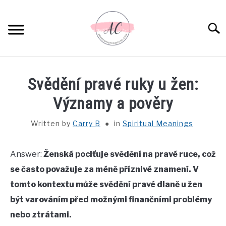
Skip
to
Sear
content
HOME
Svědění pravé ruky u žen:
SPIRITUAL MEANINGS
Významy a pověry
Written by
Carry B
in
Spiritual Meanings
DREAM MEANINGS
BIBLICAL MEANINGS
Answer:
Ženská pociťuje svědění na pravé ruce, což
se často považuje za méně příznivé znamení. V
ASTROLOGY
tomto kontextu může svědění pravé dlaně u žen
být varováním před možnými finančními problémy
DECOR AND THANKSGIVING IDEAS
nebo ztrátami.
SU
TO