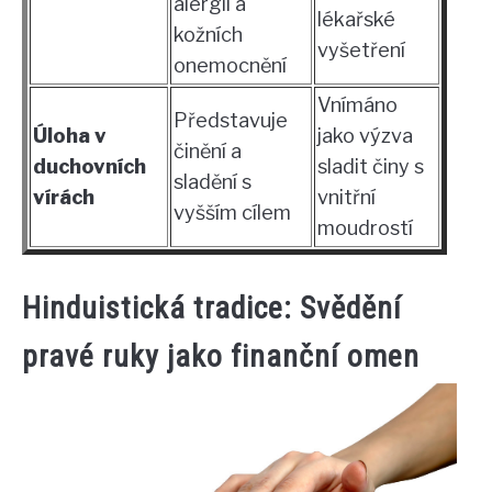
alergií a
lékařské
kožních
vyšetření
onemocnění
Vnímáno
Představuje
Úloha v
jako výzva
činění a
duchovních
sladit činy s
sladění s
vírách
vnitřní
vyšším cílem
moudrostí
Hinduistická tradice: Svědění
pravé ruky jako finanční omen