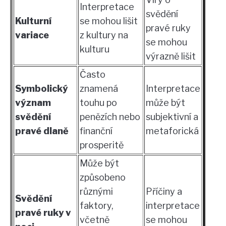
Interpretace
svědění
Kulturní
se mohou lišit
pravé ruky
variace
z kultury na
se mohou
kulturu
výrazně lišit
Často
Symbolický
znamená
Interpretace
význam
touhu po
může být
svědění
penězích nebo
subjektivní a
pravé dlaně
finanční
metaforická
prosperitě
Může být
způsobeno
různými
Příčiny a
Svědění
faktory,
interpretace
pravé ruky v
včetně
se mohou