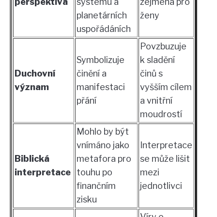
perspektiva
systému a
zejména pro
planetárních
ženy
uspořádáních
Povzbuzuje
Symbolizuje
k sladění
Duchovní
činění a
činů s
význam
manifestaci
vyšším cílem
přání
a vnitřní
moudrostí
Mohlo by být
vnímáno jako
Interpretace
Biblická
metafora pro
se může lišit
interpretace
touhu po
mezi
finančním
jednotlivci
zisku
Víry o