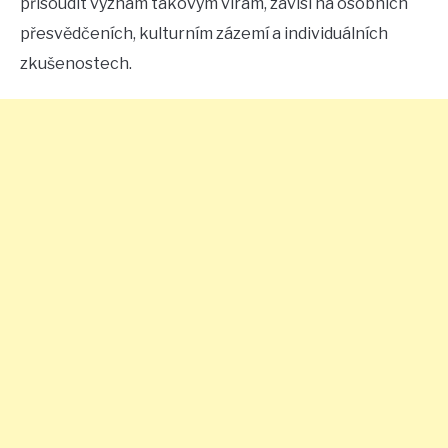
přisoudit význam takovým vírám, závisí na osobních
přesvědčeních, kulturním zázemí a individuálních
zkušenostech.