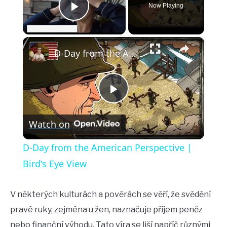
Now Playing
Play Video
×
D-Day from the American Perspective | Bird's Eye View
Play
Watch on
Video
D-Day from the American Perspective |
Bird's Eye View
V některých kulturách a pověrách se věří, že svědění
pravé ruky, zejména u žen, naznačuje příjem peněz
nebo finanční výhodu. Tato víra se liší napříč různými