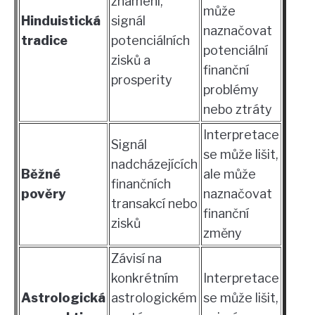
znamení,
může
Hinduistická
signál
naznačovat
tradice
potenciálních
potenciální
zisků a
finanční
prosperity
problémy
nebo ztráty
Interpretace
Signál
se může lišit,
nadcházejících
Běžné
ale může
finančních
pověry
naznačovat
transakcí nebo
finanční
zisků
změny
Závisí na
konkrétním
Interpretace
Astrologická
astrologickém
se může lišit,