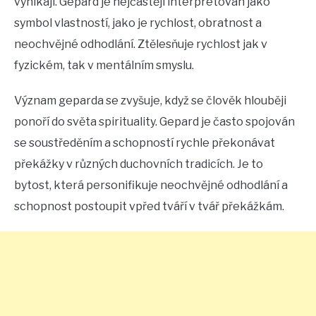
vynikají. Gepard je nejčastěji interpretován jako
symbol vlastností, jako je rychlost, obratnost a
neochvějné odhodlání. Ztělesňuje rychlost jak v
fyzickém, tak v mentálním smyslu.
Význam geparda se zvyšuje, když se člověk hlouběji
ponoří do světa spirituality. Gepard je často spojován
se soustředěním a schopností rychle překonávat
překážky v různých duchovních tradicích. Je to
bytost, která personifikuje neochvějné odhodlání a
schopnost postoupit vpřed tváří v tvář překážkám.