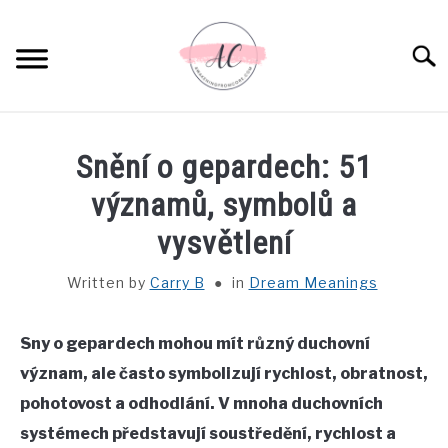
Skip
to
Sear
content
HOME
Snění o gepardech: 51
SPIRITUAL MEANINGS
významů, symbolů a
vysvětlení
DREAM MEANINGS
Written by
Carry B
in
Dream Meanings
BIBLICAL MEANINGS
Sny o gepardech mohou mít různý duchovní
ASTROLOGY
význam, ale často symbolizují rychlost, obratnost,
pohotovost a odhodlání. V mnoha duchovních
DECOR AND THANKSGIVING IDEAS
SU
systémech představují soustředění, rychlost a
TO