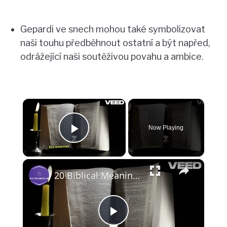
Gepardi ve snech mohou také symbolizovat
naši touhu předběhnout ostatní a být napřed,
odrážející naši soutěživou povahu a ambice.
×
Now Playing
Play Video
×
20 Biblical Meanings of Seeing a Turtle in Dreams
Play