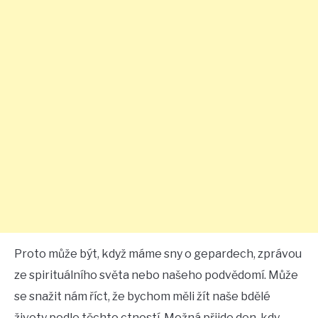
Proto může být, když máme sny o gepardech, zprávou
ze spirituálního světa nebo našeho podvědomí. Může
se snažit nám říct, že bychom měli žít naše bdělé
životy podle těchto ctností. Možná přijde den, kdy