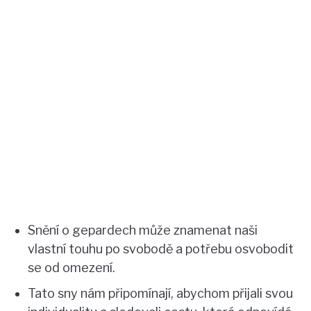
Snění o gepardech může znamenat naši
vlastní touhu po svobodě a potřebu osvobodit
se od omezení.
Tato sny nám připomínají, abychom přijali svou