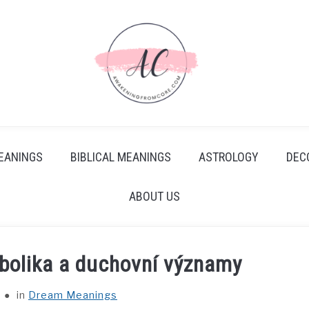
EANINGS
BIBLICAL MEANINGS
ASTROLOGY
DEC
ABOUT US
mbolika a duchovní významy
in
Dream Meanings