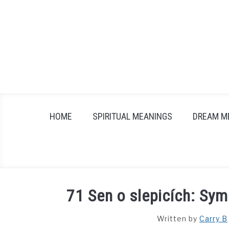
Skip
to
content
HOME
SPIRITUAL MEANINGS
DREAM M
71 Sen o slepicích: Sy
Written by
Carry B