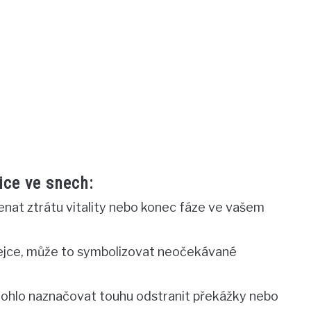
ice ve snech:
nat ztrátu vitality nebo konec fáze ve vašem
á vejce, může to symbolizovat neočekávané
 mohlo naznačovat touhu odstranit překážky nebo