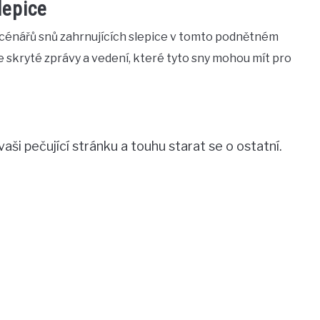
lepice
cénářů snů zahrnujících slepice v tomto podnětném
te skryté zprávy a vedení, které tyto sny mohou mít pro
aši pečující stránku a touhu starat se o ostatní.