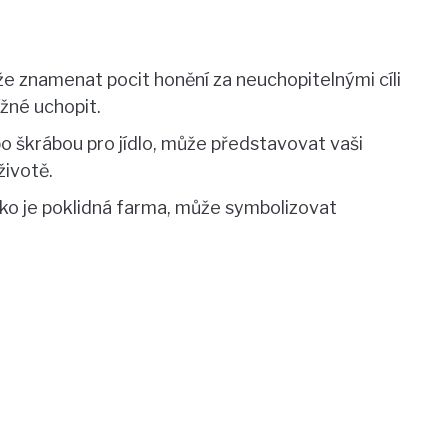
e znamenat pocit honění za neuchopitelnými cíli
ížné uchopit.
bo škrábou pro jídlo, může představovat vaši
životě.
jako je poklidná farma, může symbolizovat