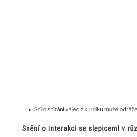
Sní o sbírání vajec z kurníku může odráže
Snění o interakci se slepicemi v rů