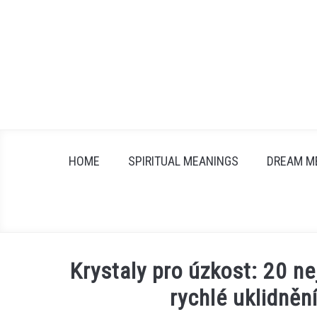
Skip
to
content
HOME
SPIRITUAL MEANINGS
DREAM M
Krystaly pro úzkost: 20 n
rychlé uklidněn