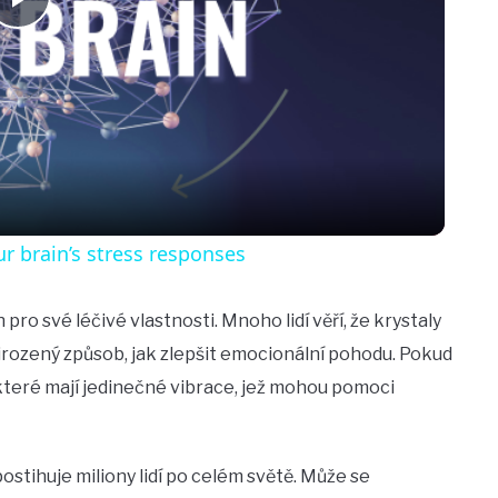
Play
Video
ur brain’s stress responses
 pro své léčivé vlastnosti. Mnoho lidí věří, že krystaly
irozený způsob, jak zlepšit emocionální pohodu. Pokud
, které mají jedinečné vibrace, jež mohou pomoci
ostihuje miliony lidí po celém světě. Může se