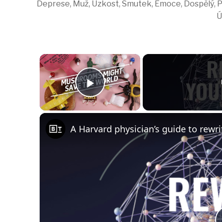
Deprese, Muž, Úzkost, Smutek, Emoce, Dospělý, Po
Ú
×
Play Video
A Harvard physician’s guide to rewri