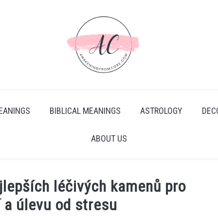
EANINGS
BIBLICAL MEANINGS
ASTROLOGY
DEC
ABOUT US
ejlepších léčivých kamenů pro
í a úlevu od stresu