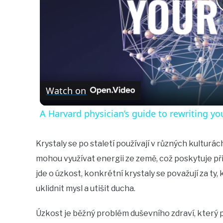
Watch on
A Harvard physician’s guide to rewriting yo
Krystaly se po staletí používají v různých kulturách
mohou využívat energii ze země, což poskytuje př
jde o úzkost, konkrétní krystaly se považují za ty
uklidnit mysl a utišit ducha.
Úzkost je běžný problém duševního zdraví, který p