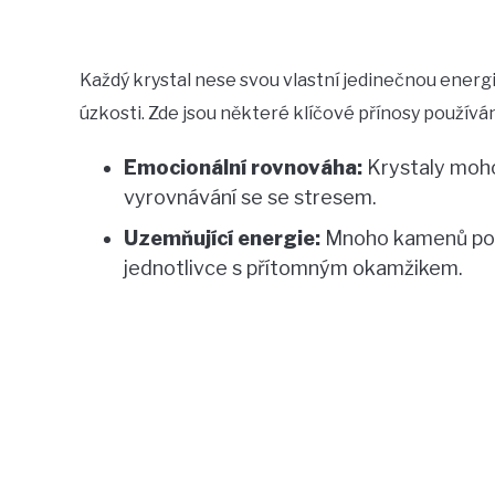
Každý krystal nese svou vlastní jedinečnou energi
úzkosti. Zde jsou některé klíčové přínosy používán
Emocionální rovnováha:
Krystaly moho
vyrovnávání se se stresem.
Uzemňující energie:
Mnoho kamenů posk
jednotlivce s přítomným okamžikem.