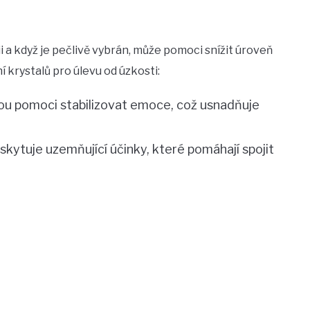
i a když je pečlivě vybrán, může pomoci snížit úroveň
í krystalů pro úlevu od úzkosti:
u pomoci stabilizovat emoce, což usnadňuje
ytuje uzemňující účinky, které pomáhají spojit