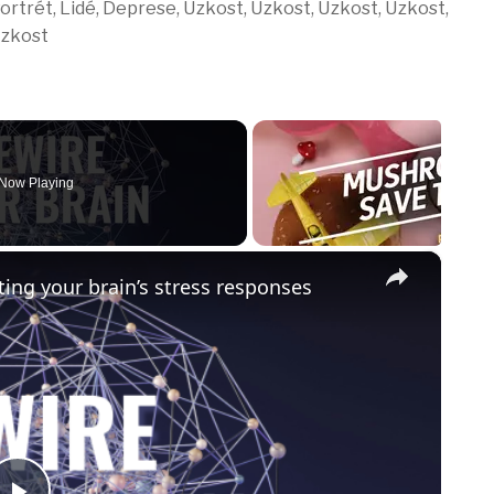
rtrét, Lidé, Deprese, Úzkost, Úzkost, Úzkost, Úzkost,
zkost
Now Playing
×
ting your brain’s stress responses