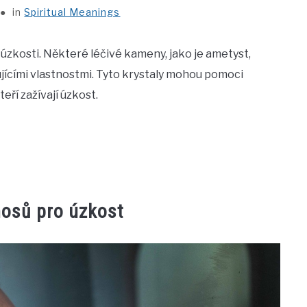
in
Spiritual Meanings
úzkosti. Některé léčivé kameny, jako je ametyst,
ujícími vlastnostmi. Tyto krystaly mohou pomoci
teří zažívají úzkost.
nosů pro úzkost