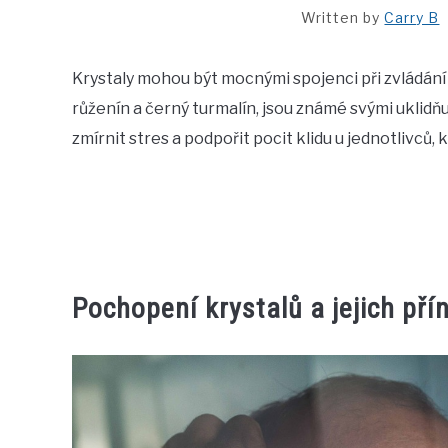
Written by
Carry B
Krystaly mohou být mocnými spojenci při zvládání 
růženín a černý turmalín, jsou známé svými uklidň
zmírnit stres a podpořit pocit klidu u jednotlivců, k
Pochopení krystalů a jejich pří