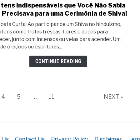
も
para
Itens Indispensáveis que Você Não Sabia
link
の
una
 Precisava para uma Cerimônia de Shiva!
to
た
cere
20
osta Curta: Ao participar de um Shiva no hinduísmo,
ち。
de
Iten
 itens como frutas frescas, flores e doces para
Shiva
ecer, junto com incensos ou velas para acender. Um
Indi
 de orações ou escrituras...
que
Voc
CONTINUE READING
Não
Sabi
que
Prec
Page
Page
Page
4
5
…
11
NEXT »
para
uma
Ceri
de
Shiva
 Us
Contact Us
Privacy Policy
Disclaimer
Term