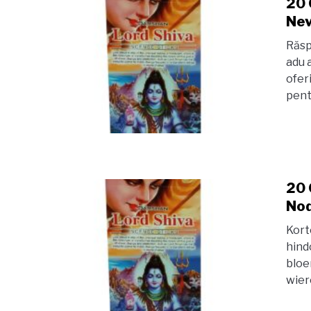
20 
Nev
Răsp
adu 
ofer
pentr
20 
Nod
Kort
hind
bloe
wier