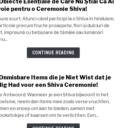
Obiecte Esențiale de Care Nu Știai Că Ai
link
oie pentru o Ceremonie Shiva!
to
20
uns scurt: Atunci când participi la o Shiva în hinduism,
Obie
articole precum fructe proaspete, flori și dulciuri de
it, împreună cu bețișoare de tămâie sau lumânări
Esen
u...
de
Care
CONTINUE READING
Nu
Știai
Că
Onmisbare Items die je Niet Wist dat je
link
Ai
ig Had voor een Shiva Ceremonie!
to
Nevo
20
e Antwoord: Wanneer je een Shiva bijwoont in het
pent
Onmi
oeïsme, neem dan items mee zoals verse vruchten,
o
men en snoep om aan te bieden, samen met
Item
Cer
ookstokjes of kaarsen om te verlichten. Een...
die
Shiva
je