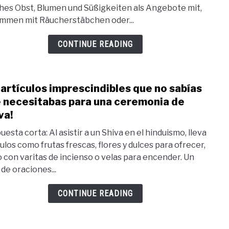
必
ches Obst, Blumen und Süßigkeiten als Angebote mit,
von
須
mmen mit Räucherstäbchen oder...
den
ア
Sie
CONTINUE READING
イ
nich
テ
wuss
ム！
dass
 artículos imprescindibles que no sabías
あ
link
Sie
 necesitabas para una ceremonia de
な
to
sie
va!
た
¡20
für
が
artíc
uesta corta: Al asistir a un Shiva en el hinduismo, lleva
eine
culos como frutas frescas, flores y dulces para ofrecer,
知
impr
Shiv
o con varitas de incienso o velas para encender. Un
ら
que
Zere
 de oraciones...
な
no
brau
か
sabí
CONTINUE READING
っ
que
た
nece