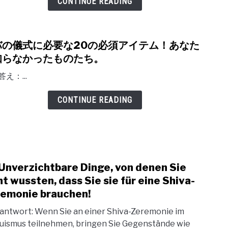
CONTINUE READING
Niet
Wist
dat
バの儀式に必要な20の必須アイテム！あなた
link
je
知らなかったものたち。
to
Nod
シ
え：...
Had
バ
voor
CONTINUE READING
の
een
儀
Shiv
式
Cere
に
必
Unverzichtbare Dinge, von denen Sie
link
要
ht wussten, dass Sie sie für eine Shiva-
to
な
emonie brauchen!
20
20
Unve
antwort: Wenn Sie an einer Shiva-Zeremonie im
の
uismus teilnehmen, bringen Sie Gegenstände wie
Ding