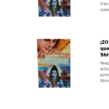
fris
zusa
¡20
que
Shi
Resp
artí
junt
libro