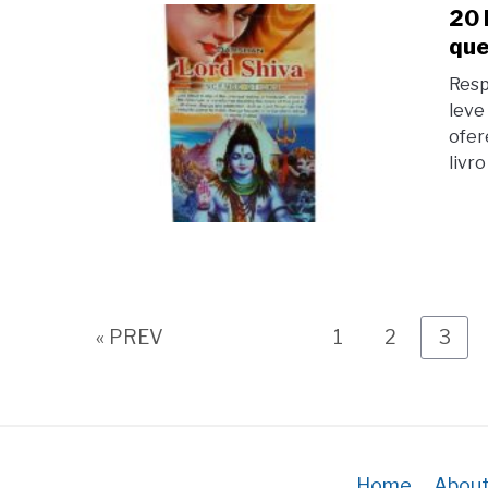
20 
que
Resp
leve
ofer
livro
Page
Page
Page
« PREV
1
2
3
Home
About